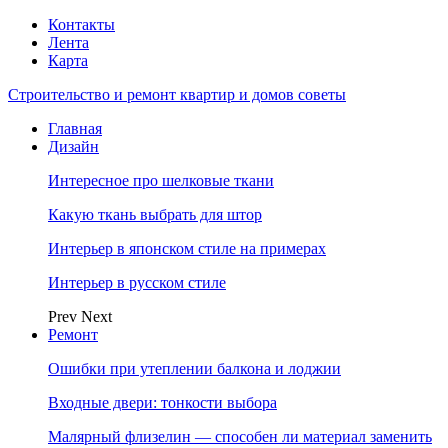
Контакты
Лента
Карта
Строительство и ремонт квартир и домов советы
Главная
Дизайн
Интересное про шелковые ткани
Какую ткань выбрать для штор
Интерьер в японском стиле на примерах
Интерьер в русском стиле
Prev
Next
Ремонт
Ошибки при утеплении балкона и лоджии
Входные двери: тонкости выбора
Малярный флизелин — способен ли материал заменить