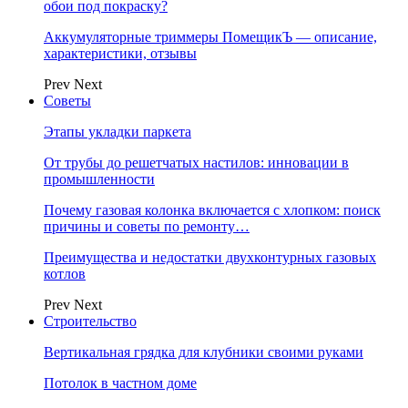
обои под покраску?
Аккумуляторные триммеры ПомещикЪ — описание,
характеристики, отзывы
Prev
Next
Советы
Этапы укладки паркета
От трубы до решетчатых настилов: инновации в
промышленности
Почему газовая колонка включается с хлопком: поиск
причины и советы по ремонту…
Преимущества и недостатки двухконтурных газовых
котлов
Prev
Next
Строительство
Вертикальная грядка для клубники своими руками
Потолок в частном доме