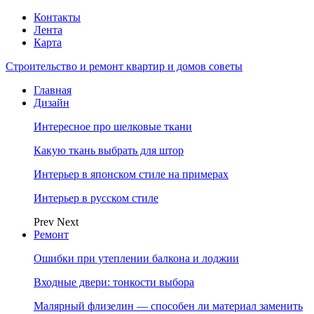
Контакты
Лента
Карта
Строительство и ремонт квартир и домов советы
Главная
Дизайн
Интересное про шелковые ткани
Какую ткань выбрать для штор
Интерьер в японском стиле на примерах
Интерьер в русском стиле
Prev
Next
Ремонт
Ошибки при утеплении балкона и лоджии
Входные двери: тонкости выбора
Малярный флизелин — способен ли материал заменить