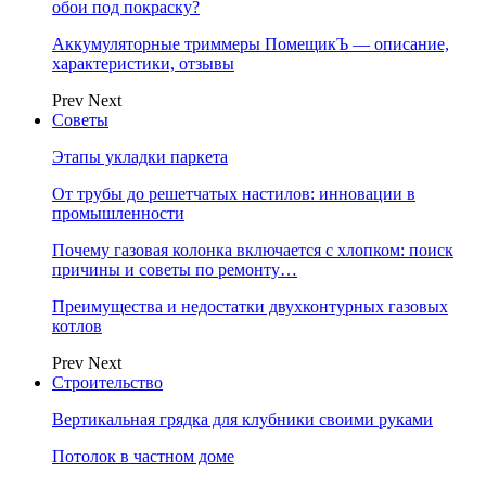
обои под покраску?
Аккумуляторные триммеры ПомещикЪ — описание,
характеристики, отзывы
Prev
Next
Советы
Этапы укладки паркета
От трубы до решетчатых настилов: инновации в
промышленности
Почему газовая колонка включается с хлопком: поиск
причины и советы по ремонту…
Преимущества и недостатки двухконтурных газовых
котлов
Prev
Next
Строительство
Вертикальная грядка для клубники своими руками
Потолок в частном доме