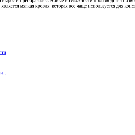
но вырос и преобразился. Новые возможности производства поз
вляется мягкая кровля, которая все чаще используется для кон
сти
ы и…