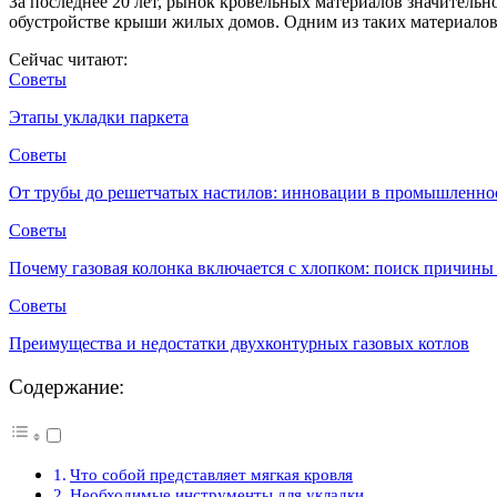
За последнее 20 лет, рынок кровельных материалов значитель
обустройстве крыши жилых домов. Одним из таких материалов я
Сейчас читают:
Советы
Этапы укладки паркета
Советы
От трубы до решетчатых настилов: инновации в промышленно
Советы
Почему газовая колонка включается с хлопком: поиск причин
Советы
Преимущества и недостатки двухконтурных газовых котлов
Содержание:
Что собой представляет мягкая кровля
Необходимые инструменты для укладки