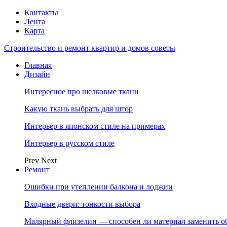
Контакты
Лента
Карта
Строительство и ремонт квартир и домов советы
Главная
Дизайн
Интересное про шелковые ткани
Какую ткань выбрать для штор
Интерьер в японском стиле на примерах
Интерьер в русском стиле
Prev
Next
Ремонт
Ошибки при утеплении балкона и лоджии
Входные двери: тонкости выбора
Малярный флизелин — способен ли материал заменить о