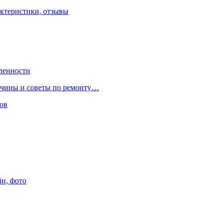
ктеристики, отзывы
ленности
ричины и советы по ремонту…
ов
йн, фото