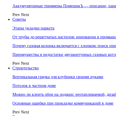
Аккумуляторные триммеры ПомещикЪ — описание, хара
Prev
Next
Советы
Этапы укладки паркета
От трубы до решетчатых настилов: инновации в промыш
Почему газовая колонка включается с хлопком: поиск п
Преимущества и недостатки двухконтурных газовых котл
Prev
Next
Строительство
Вертикальная грядка для клубники своими руками
Потолок в частном доме
Можно ли клеить обои на лоджии: неотапливаемой, диза
Основные ошибки при прокладке коммуникаций в доме
Prev
Next