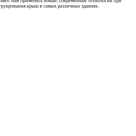
воляют нам применять новые, современные технологии при
струирования крыш в самых различных зданиях.