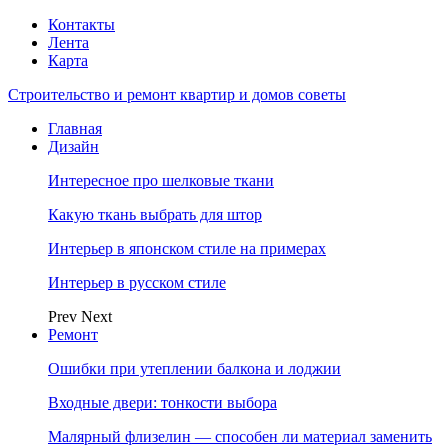
Контакты
Лента
Карта
Строительство и ремонт квартир и домов советы
Главная
Дизайн
Интересное про шелковые ткани
Какую ткань выбрать для штор
Интерьер в японском стиле на примерах
Интерьер в русском стиле
Prev
Next
Ремонт
Ошибки при утеплении балкона и лоджии
Входные двери: тонкости выбора
Малярный флизелин — способен ли материал заменить