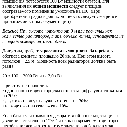
помещения потребуется 100 Вт мощности батарей, для
вычисления их
общей мощности
следует площадь
обогреваемого помещения умножить на 100. (При
приобретении радиаторов их мощность следует смотреть в
прилагаемой к ним документации).
Важно!
При высоте потолков от 3 м при расчетах как
количества радиаторов, так и объема котла, используется не
площадь помещения, а его объем.
Допустим, требуется
рассчитать мощность батарей
для
обогрева комнаты площадью 20 кв. м. При этом высота
потолков – 2,5 м. Мощность всех радиаторов должна быть
равна:
20 х 100 = 2000 Вт или 2,0 кВт.
При этом при наличии:
• одного окна и двух торцевых стен эта цифра увеличиваться
на 20%;
• двух окон и двух наружных стен – на 30%;
• выходе окон на север – еще 10%.
Если батарея закрывается декоративной панелью, эта цифра
увеличивается еще на 15%. Так как со временем радиаторы
неизбежно засоряются, к этому значению добавляется запас