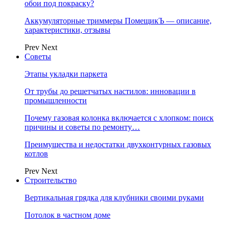
обои под покраску?
Аккумуляторные триммеры ПомещикЪ — описание,
характеристики, отзывы
Prev
Next
Советы
Этапы укладки паркета
От трубы до решетчатых настилов: инновации в
промышленности
Почему газовая колонка включается с хлопком: поиск
причины и советы по ремонту…
Преимущества и недостатки двухконтурных газовых
котлов
Prev
Next
Строительство
Вертикальная грядка для клубники своими руками
Потолок в частном доме