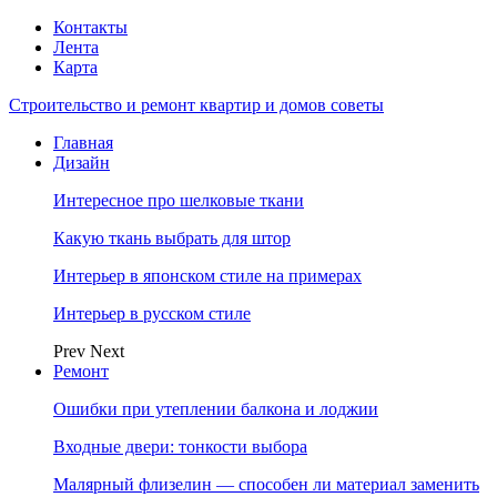
Контакты
Лента
Карта
Строительство и ремонт квартир и домов советы
Главная
Дизайн
Интересное про шелковые ткани
Какую ткань выбрать для штор
Интерьер в японском стиле на примерах
Интерьер в русском стиле
Prev
Next
Ремонт
Ошибки при утеплении балкона и лоджии
Входные двери: тонкости выбора
Малярный флизелин — способен ли материал заменить