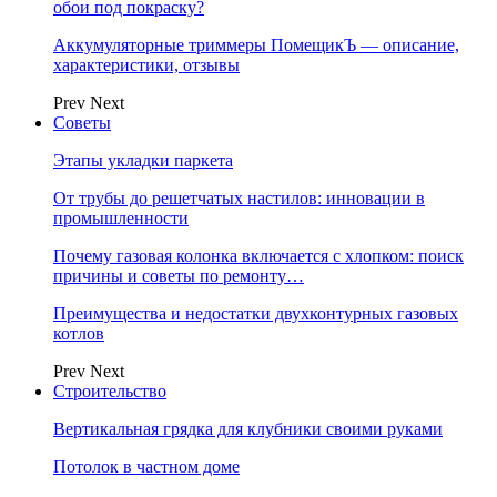
обои под покраску?
Аккумуляторные триммеры ПомещикЪ — описание,
характеристики, отзывы
Prev
Next
Советы
Этапы укладки паркета
От трубы до решетчатых настилов: инновации в
промышленности
Почему газовая колонка включается с хлопком: поиск
причины и советы по ремонту…
Преимущества и недостатки двухконтурных газовых
котлов
Prev
Next
Строительство
Вертикальная грядка для клубники своими руками
Потолок в частном доме