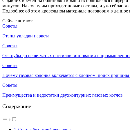
С давних времен на облицовки крыши использовался шифер и 
минусов. На смену им приходят новые составы, и уж сейчас х
Подробнее об этом кровельном материале поговорим в данное вр
Сейчас читают:
Советы
Этапы укладки паркета
Советы
От трубы до решетчатых настилов: инновации в промышленно
Советы
Почему газовая колонка включается с хлопком: поиск причин
Советы
Преимущества и недостатки двухконтурных газовых котлов
Содержание:
Состав битумной черепицы