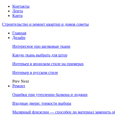
Контакты
Лента
Карта
Строительство и ремонт квартир и домов советы
Главная
Дизайн
Интересное про шелковые ткани
Какую ткань выбрать для штор
Интерьер в японском стиле на примерах
Интерьер в русском стиле
Prev
Next
Ремонт
Ошибки при утеплении балкона и лоджии
Входные двери: тонкости выбора
Малярный флизелин — способен ли материал заменить о