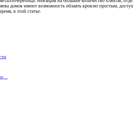
металлочерепица. Невзирая на большое количество плюсов, отд
озяева домов имеют возможность облаять кровлю простым, дост
емя, в этой статье.
сти
ы и…