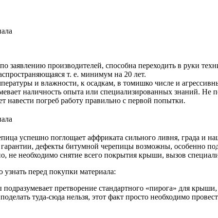
по заявлению производителей, способна переходить в руки тех
аспространяющаяся т. е. минимум на 20 лет.
пературы и влажности, к осадкам, в томишко числе и агрессивн
евает наличность опыта или специализированных знаний. Не по
 навести погреб работу правильно с первой попытки.
пица успешно поглощает аффриката сильного ливня, града и на
гарантии, дефекты битумной черепицы возможны, особенно подл
, не необходимо снятие всего покрытия крыши, вызов специалис
о узнать перед покупки материала:
 подразумевает претворение стандартного «пирога» для крыши,
делать туда-сюда нельзя, этот факт просто необходимо провести