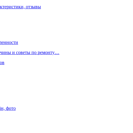
ктеристики, отзывы
ленности
ричины и советы по ремонту…
ов
йн, фото