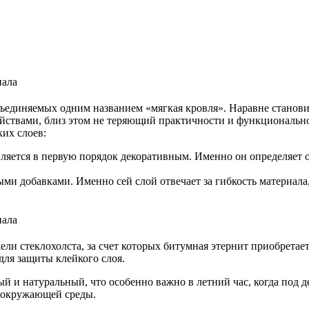
ъединяемых одним названием «мягкая кровля». Наравне становит
ствами, близ этом не теряющий практичности и функционально
их слоев:
яется в первую порядок декоративным. Именно он определяет о
и добавками. Именно сей слой отвечает за гибкость материала,
ели стеклохолста, за счет которых битумная этернит приобрета
для защиты клейкого слоя.
й и натуральный, что особенно важно в летний час, когда под 
и окружающей среды.