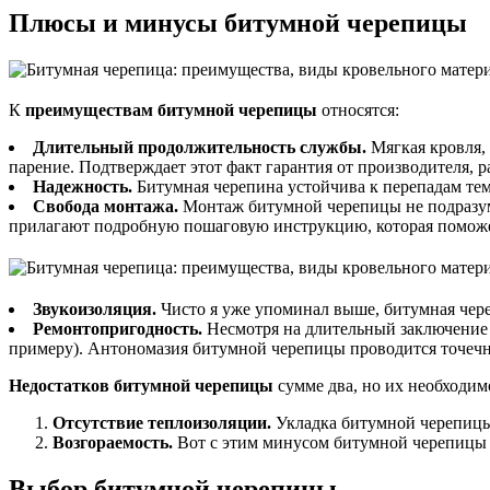
Плюсы и минусы битумной черепицы
К
преимуществам битумной черепицы
относятся:
Длительный продолжительность службы.
Мягкая кровля, 
парение. Подтверждает этот факт гарантия от производителя, р
Надежность.
Битумная черепина устойчива к перепадам тем
Свобода монтажа.
Монтаж битумной черепицы не подразум
прилагают подробную пошаговую инструкцию, которая поможет
Звукоизоляция.
Чисто я уже упоминал выше, битумная чере
Ремонтопригодность.
Несмотря на длительный заключение 
примеру). Антономазия битумной черепицы проводится точечно
Недостатков битумной черепицы
сумме два, но их необходим
Отсутствие теплоизоляции.
Укладка битумной черепицы
Возгораемость.
Вот с этим минусом битумной черепицы по
Выбор битумной черепицы