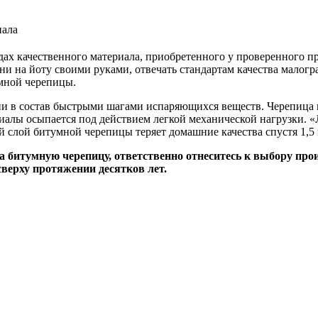
 качественного материала, приобретенного у проверенного про
ни на йоту своими руками, отвечать стандартам качества малогр
мной черепицы.
и в состав быстрыми шагами испаряющихся веществ. Черепица в
алы осыпается под действием легкой механической нагрузки. «Л
й слой битумной черепицы теряет домашние качества спустя 1,5 
 на битумную черепицу, ответственно отнеситесь к выбору п
сверху протяжении десятков лет.