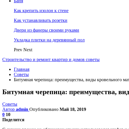
Баня
Как крепить изолон к стене
Как устанавливать розетки
Двери из фанеры своими руками
Укладка плитки на деревянный пол
Prev
Next
Строительство и ремонт квартир и домов советы
Главная
Советы
Битумная черепица: преимущества, виды кровельного ма
Битумная черепица: преимущества, ви
Советы
Автор
admin
Опубликовано
Май 18, 2019
0
10
Поделится