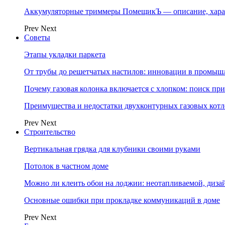
Аккумуляторные триммеры ПомещикЪ — описание, хара
Prev
Next
Советы
Этапы укладки паркета
От трубы до решетчатых настилов: инновации в промыш
Почему газовая колонка включается с хлопком: поиск п
Преимущества и недостатки двухконтурных газовых котл
Prev
Next
Строительство
Вертикальная грядка для клубники своими руками
Потолок в частном доме
Можно ли клеить обои на лоджии: неотапливаемой, диза
Основные ошибки при прокладке коммуникаций в доме
Prev
Next