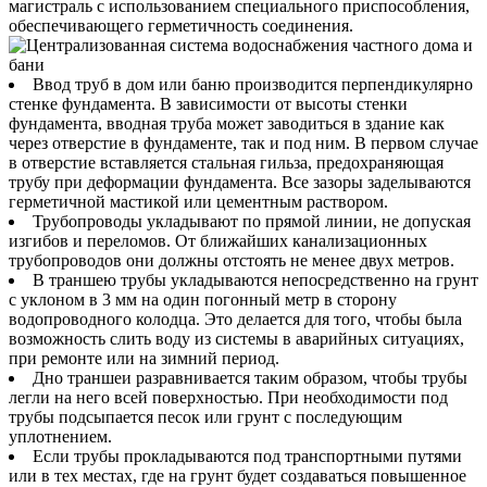
магистраль с использованием специального приспособления,
обеспечивающего герметичность соединения.
Ввод труб в дом или баню производится перпендикулярно
стенке фундамента. В зависимости от высоты стенки
фундамента, вводная труба может заводиться в здание как
через отверстие в фундаменте, так и под ним. В первом случае
в отверстие вставляется стальная гильза, предохраняющая
трубу при деформации фундамента. Все зазоры заделываются
герметичной мастикой или цементным раствором.
Трубопроводы укладывают по прямой линии, не допуская
изгибов и переломов. От ближайших канализационных
трубопроводов они должны отстоять не менее двух метров.
В траншею трубы укладываются непосредственно на грунт
с уклоном в 3 мм на один погонный метр в сторону
водопроводного колодца. Это делается для того, чтобы была
возможность слить воду из системы в аварийных ситуациях,
при ремонте или на зимний период.
Дно траншеи разравнивается таким образом, чтобы трубы
легли на него всей поверхностью. При необходимости под
трубы подсыпается песок или грунт с последующим
уплотнением.
Если трубы прокладываются под транспортными путями
или в тех местах, где на грунт будет создаваться повышенное