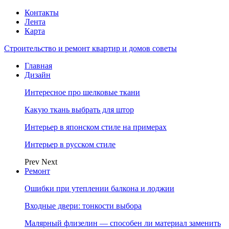
Контакты
Лента
Карта
Строительство и ремонт квартир и домов советы
Главная
Дизайн
Интересное про шелковые ткани
Какую ткань выбрать для штор
Интерьер в японском стиле на примерах
Интерьер в русском стиле
Prev
Next
Ремонт
Ошибки при утеплении балкона и лоджии
Входные двери: тонкости выбора
Малярный флизелин — способен ли материал заменить