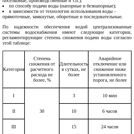
поселковые, производственные и т.п.);
по способу подачи воды (напорные и безнапорные);
в зависимости от технологии использования воды –
прямоточные, замкнутые, оборотные и последовательные.
По надежности обеспечения водой централизованные
системы водоснабжения имеют следующие категории,
регламентирующие степень снижения подачи воды согласно
этой таблице:
Степень
Аварийное
снижения от
Длительность
отключение или
Категория
расчетного
в сутках, не
снижение ниже
расхода не
более
установленного
более, %
порога, не более
I
3
10 мин
II
30
10
6 часов
III
15
24 часов