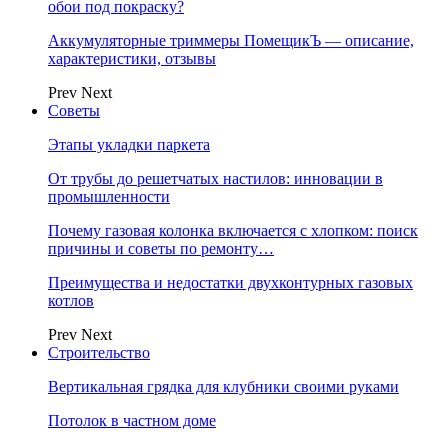
обои под покраску?
Аккумуляторные триммеры ПомещикЪ — описание,
характеристики, отзывы
Prev
Next
Советы
Этапы укладки паркета
От трубы до решетчатых настилов: инновации в
промышленности
Почему газовая колонка включается с хлопком: поиск
причины и советы по ремонту…
Преимущества и недостатки двухконтурных газовых
котлов
Prev
Next
Строительство
Вертикальная грядка для клубники своими руками
Потолок в частном доме