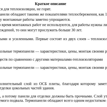
Краткое описание
я для теплоизоляции, не горят.
анели обладают такими же показателями теплосбережения, как 
му монтажные работы заметно упрощаются.
время монтажных работ не используются, для работы нужны лиш
еждений, то они могут прослужить больше 30 лет.
ми и усиленными. Первые состоят из двух слоев – теплоизол
ществ по сравнению с другими материалами-теплоизоляторами
олнительный слой из ОСБ плиты, благодаря которому заметн
тделки цокольных частей здания.
ки, а потому панели для отделки должны быть прочными. Слой ут
емого подвала. Термопанели обладают всего одним недостатком –