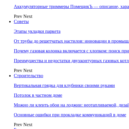
Аккумуляторные триммеры ПомещикЪ — описание, хара
Prev
Next
Советы
Этапы укладки паркета
От трубы до решетчатых настилов: инновации в промыш
Почему газовая колонка включается с хлопком: поиск п
Преимущества и недостатки двухконтурных газовых котл
Prev
Next
Строительство
Вертикальная грядка для клубники своими руками
Потолок в частном доме
Можно ли клеить обои на лоджии: неотапливаемой, диза
Основные ошибки при прокладке коммуникаций в доме
Prev
Next