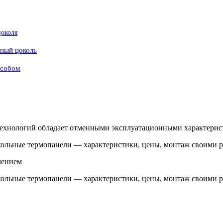
цоколя
вный цоколь
особом
хнологий обладает отменными эксплуатационными характерист
лением