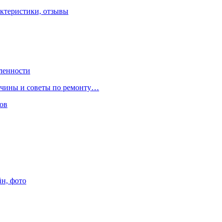
ктеристики, отзывы
ленности
ричины и советы по ремонту…
ов
йн, фото