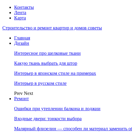
Контакты
Лента
Карта
Строительство и ремонт квартир и домов советы
Главная
Дизайн
Интересное про шелковые ткани
Какую ткань выбрать для штор
Интерьер в японском стиле на примерах
Интерьер в русском стиле
Prev
Next
Ремонт
Ошибки при утеплении балкона и лоджии
Входные двери: тонкости выбора
Малярный флизелин — способен ли материал заменить о