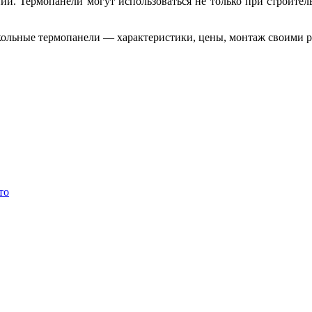
ий. Термопанели могут использоваться не только при строитель
то