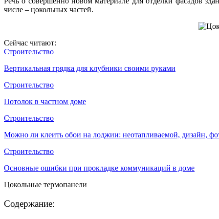
Речь о совершенно новом материале для отделки фасадов здан
числе – цокольных частей.
Сейчас читают:
Строительство
Вертикальная грядка для клубники своими руками
Строительство
Потолок в частном доме
Строительство
Можно ли клеить обои на лоджии: неотапливаемой, дизайн, фо
Строительство
Основные ошибки при прокладке коммуникаций в доме
Цокольные термопанели
Содержание: