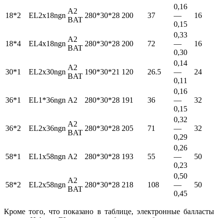
0,16
A2
18*2
EL2x18ngn
280*30*28
200
37
—
16
BAT
0,15
0,33
A2
18*4
EL4x18ngn
280*30*28
200
72
—
16
BAT
0,30
0,14
A2
30*1
EL2x30ngn
190*30*21
120
26.5
—
24
BAT
0,11
0,16
36*1
EL1*36ngn
A2
280*30*28
191
36
—
32
0,15
0,32
A2
36*2
EL2x36ngn
280*30*28
205
71
—
32
BAT
0,29
0,26
58*1
EL1x58ngn
A2
280*30*28
193
55
—
50
0,23
0,50
A2
58*2
EL2x58ngn
280*30*28
218
108
—
50
BAT
0,45
Кроме того, что показано в таблице, электронные балласты