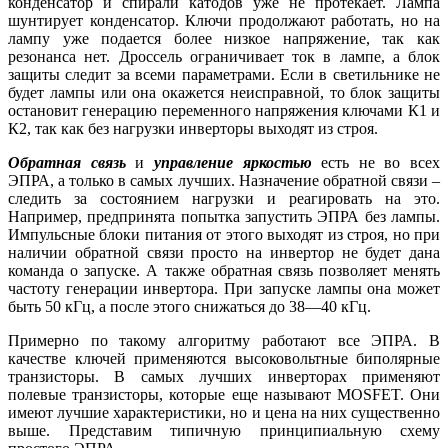
конденсатор и спирали катодов уже не протекает. Лампа
шунтирует конденсатор. Ключи продолжают работать, но на
лампу уже подается более низкое напряжение, так как
резонанса нет. Дроссель ограничивает ток в лампе, а блок
защиты следит за всеми параметрами. Если в светильнике не
будет лампы или она окажется неисправной, то блок защиты
остановит генерацию переменного напряжения ключами К1 и
К2, так как без нагрузки инверторы выходят из строя.
Обратная связь
и
управление яркостью
есть не во всех
ЭПРА, а только в самых лучших. Назначение обратной связи –
следить за состоянием нагрузки и реагировать на это.
Например, предпринята попытка запустить ЭПРА без лампы.
Импульсные блоки питания от этого выходят из строя, но при
наличии обратной связи просто на инвертор не будет дана
команда о запуске. А также обратная связь позволяет менять
частоту генерации инвертора. При запуске лампы она может
быть 50 кГц, а после этого снижаться до 38—40 кГц.
Примерно по такому алгоритму работают все ЭПРА. В
качестве ключей применяются высоковольтные биполярные
транзисторы. В самых лучших инверторах применяют
полевые транзисторы, которые еще называют MOSFET. Они
имеют лучшие характеристики, но и цена на них существенно
выше. Представим типичную принципиальную схему