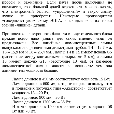
пробой и зажигание. Если пауза после включения не
ощущается, то с большой долей вероятности можно сказать,
что электронный балласт «упрощенный» и такую лампу
лучше не приобретать. Некоторые производители
«совершенствуют» схему ЭПРА, «выкидывая» с их точки
зрения «лишние» детали.
При покупке электронного балласта в виде отдельного блока
прежде всего надо узнать для каких именно ламп он
предназначен. Все линейные люминесцентные лампы
выпускаются с различными диаметрами трубок: T4 – 12,7 мм,
T5 – 15,9 мм и T8 – 25,4 мм. Лампы T4 и T5 имеют цоколь G5
(расстояние между контактными штырьками 5 мм), а лампы
T8 имеют цоколю G13 (расстояние 13 мм). от размеров
люминесцентной лампы зависит ее мощность: чем она
длиннее, тем мощность больше:
Лампе длиною в 450 мм соответствует мощность 15 Вт;
Лампе длиною в 600 мм, которые широко используются
в подвесных потолках типа «Армстронг», соответствует
мощность 18—20 Вт;
Лампе длиною 900 мм – 30 Вт
Лампе длиною в 1200 мм – 36 Вт;
И лампе длиною в 1500 мм соответствует мощность 58
Вт или 70 Вт.