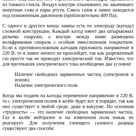
из тонкого стекла. Воздух изнутри откачивают, но закачивают
инертные газы и пары ртути. Смесь газов в лампе находится
под пониженным давлением (приблизительно 400 Па).
С одного и другого конца лампы есть по электроду (катоду)
сложной конструкции. Каждый катод имеет два штырьковых
разъема снаружи, а внутри между ними размещена
вольфрамовая спираль с особым эмиссионным покрытием.
Если к противоположным катодам приложить напряжение в
220 В, то в лампе ничего не произойдет, так как разреженный
газ просто так не проводит электрический ток. Известно, что
для протекания электрического тока необходимо два условия:
Наличие свободных заряженных частиц (электронов и
ионов).
Наличие электрического поля.
Когда мы подаем на катоды переменное напряжение в 220 В,
то с электрическим полем в колбе будет все в порядке, так как
оно существует в любой среде, даже в вакууме. Но основная
«трудность» — это наличие свободных заряженных частиц.
Газ в колбе нейтрален и на изменения поля никак не
реагирует. Для получения тлеющего газового разряда
существуют два способа: