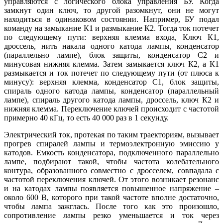
управляются с логического блока управления БУ. Когда
замкнут один ключ, то другой разомкнут, они не могут
находиться в одинаковом состоянии. Например, БУ подал
команду на замыкание К1 и размыкание К2. Тогда ток потечет
по следующему пути: верхняя клемма входа, Ключ К1,
дроссель, нить накала одного катода лампы, конденсатор
(параллельно лампе), блок защиты, конденсатор C2 и
минусовая нижняя клемма. Затем замыкается ключ К2, а К1
размыкается и ток потечет по следующему пути (от плюса к
минусу): верхняя клемма, конденсатор C1, блок защиты,
спираль одного катода лампы, конденсатор (параллельный
лампе), спираль другого катода лампы, дроссель, ключ К2 и
нижняя клемма. Переключение ключей происходит с частотой
примерно 40 кГц, то есть 40 000 раз в 1 секунду.
Электрический ток, протекая по таким траекториям, вызывает
прогрев спиралей лампы и термоэлектронную эмиссию у
катодов. Емкость конденсатора, подключенного параллельно
лампе, подбирают такой, чтобы частота колебательного
контура, образованного совместно с дросселем, совпадала с
частотой переключения ключей. От этого возникает резонанс
и на катодах лампы появляется повышенное напряжение –
около 600 В, которого при такой частоте вполне достаточно,
чтобы лампа зажглась. После того как это произошло,
сопротивление лампы резко уменьшается и ток через