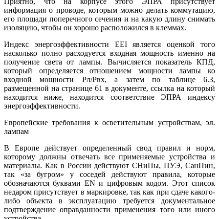
Приятно, что на корпусе этого ЭПРА присутствует
информация о проводе, которым можно делать коммутацию,
его площади поперечного сечения и на какую длину снимать
изоляцию, чтобы он хорошо расположился в клеммах.
Индекс энергоэффективности EEI является оценкой того
насколько полно расходуется входная мощность именно на
получение света от лампы. Вычисляется показатель КПД,
который определяется отношением мощности лампы ко
входной мощности Pл/Pвх, а затем по таблице 6.3,
размещенной на странице 61 в документе, ссылка на который
находится ниже, находится соответствие ЭПРА индексу
энергоэффективности.
Европейские требования к осветительным устройствам, эл.
лампам
В Европе действует определенный свод правил и норм,
которому должны отвечать все применяемые устройства и
материалы. Как в России действуют СНиПы, ПУЭ, СанПин,
так «за бугром» у соседей действуют правила, которые
обозначаются буквами EN и цифровым кодом. Этот список
недаром присутствует в маркировке, так как при сдаче какого-
либо объекта в эксплуатацию требуется документальное
подтверждение оправданности применения того или иного
устройства.