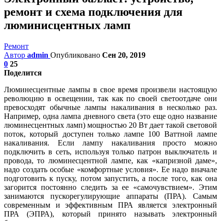
ремонт и схема подключения для
люминисцентных ламп
Ремонт
Автор
admin
Опубликовано
Сен 20, 2019
0
25
Поделится
Люминесцентные лампы в свое время произвели настоящую
революцию в освещении, так как по своей светоотдаче они
превосходят обычные лампы накаливания в несколько раз.
Например, одна лампа дневного света (это еще одно название
люминесцентных ламп) мощностью 20 Вт дает такой световой
поток, который доступен только лампе 100 Ваттной лампе
накаливания. Если лампу накаливания просто можно
подключить в сеть, используя только патрон выключатель и
провода, то люминесцентной лампе, как «капризной даме»,
надо создать особые «комфортные условия». Ее надо вначале
подготовить к пуску, потом запустить, а после того, как она
загорится постоянно следить за ее «самочувствием». Этим
занимаются пускорегулирующие аппараты (ПРА). Самым
современным и эффективным ПРА является электронный
ПРА (ЭПРА), который принято называть электронный