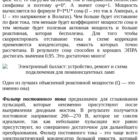
синфазны и поэтому φ=0°. А значит cosφ=1. Мощность
вычисляется по формуле P=I*U* cosφ (I – это ток в Амперах, а
U – это напряжение в Вольтах). Чем больше будет отставание
по фазе тока, тем меньше будет коэффициент мощности cosφ и
тем меньше будет полезная активная мощность и больше
реактивная, которая бесполезна. Для того чтобы
скорректировать отставание тока в схеме коррекции
применяются конденсаторы, емкость которых точно
рассчитана. В результате cosφ способен в хороших ЭПРА
достигать значения 0,95. Это достаточно много!
Одно из лучших объяснений реактивной мощности (Q — это
именно она)
Фильтр постоянного тока
предназначен для сглаживания
пульсаций, которые неизменно присутствуют после
выпрямления диодным мостом. В результате получается
постоянное напряжение 260—270 В, которое не совсем
идеальное, так как небольшие пульсации все равно
присутствуют, но совершенно достаточное для дальнейшего
преобразования. Фильтр постоянного тока – это чаще всего
электролитический конденсатор большой емкости, который