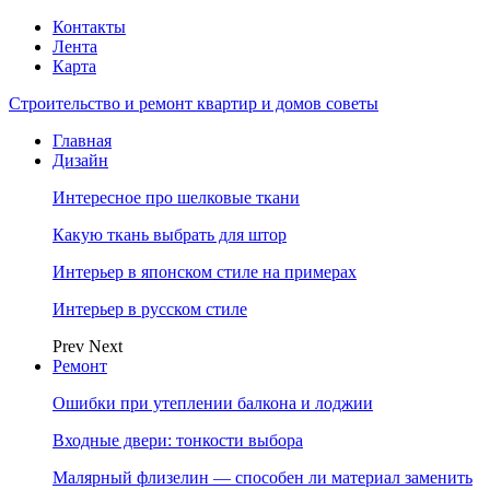
Контакты
Лента
Карта
Строительство и ремонт квартир и домов советы
Главная
Дизайн
Интересное про шелковые ткани
Какую ткань выбрать для штор
Интерьер в японском стиле на примерах
Интерьер в русском стиле
Prev
Next
Ремонт
Ошибки при утеплении балкона и лоджии
Входные двери: тонкости выбора
Малярный флизелин — способен ли материал заменить