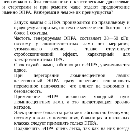
невозможно найти светильники с классическими дросселями
и стартерами и при ремонте чаще отдают предпочтение
именно ЭПРА. Разберемся в чем же их преимущества?
Запуск лампы с ЭПРА производится по правильному и
щадящему алгоритму, но тем не менее очень быстро – не
более 1 секунды.
Частота, генерируемая ЭПРА, составляет 38—50 кГц,
поэтому у люминесцентных ламп нет мерцания,
утомляющего зрение, а также отсутствует
стробоскопический эффект, характерный для
электромагнитных ПРА.
Срок службы ламп, работающих с ЭПРА, увеличивается
вдвое.
При перегорании люминесцентной лампы
качественный ЭПРА сразу перестает генерировать
переменное напряжение, что влияет на экономию и
безопасность.
Применение ЭПРА исключает холодный пуск
люминесцентных ламп, а это предотвращает эрозию
катодов.
Электронные балласты работают абсолютно бесшумно,
поэтому в жилых помещениях, больницах и школьных
классах следует применять только ЭПРА.
Подключить ЭПРА очень легко, так как на них всегда