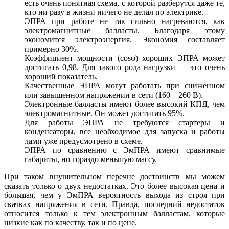
есть очень понятная схема, с которой разберутся даже те,
кто ни разу в жизни ничего не делал по электрике.
ЭПРА при работе не так сильно нагреваются, как
электромагнитные балласты. Благодаря этому
экономится электроэнергия. Экономия составляет
примерно 30%.
Коэффициент мощности (cosφ) хороших ЭПРА может
достигать 0,98. Для такого рода нагрузки — это очень
хороший показатель.
Качественные ЭПРА могут работать при сниженном
или завышенном напряжении в сети (160—260 В).
Электронные балласты имеют более высокий КПД, чем
электромагнитные. Он может достигать 95%.
Для работы ЭПРА не требуются стартеры и
конденсаторы, все необходимое для запуска и работы
ламп уже предусмотрено в схеме.
ЭПРА по сравнению с ЭмПРА имеют сравнимые
габариты, но гораздо меньшую массу.
При таком внушительном перечне достоинств мы можем
сказать только о двух недостатках. Это более высокая цена и
бо́льшая, чем у ЭмПРА вероятность выхода из строя при
скачках напряжения в сети. Правда, последний недостаток
относится только к тем электронным балластам, которые
низкие как по качеству, так и по цене.