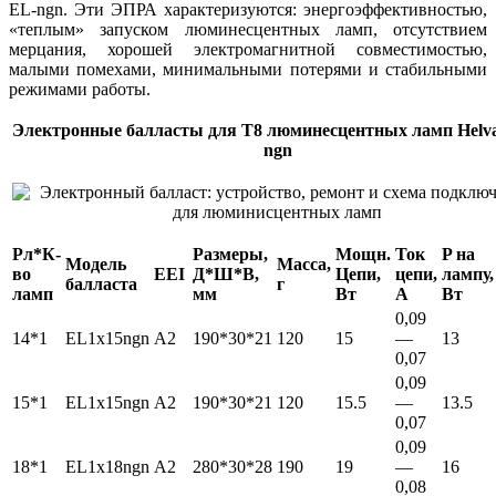
EL-ngn. Эти ЭПРА характеризуются: энергоэффективностью,
«теплым» запуском люминесцентных ламп, отсутствием
мерцания, хорошей электромагнитной совместимостью,
малыми помехами, минимальными потерями и стабильными
режимами работы.
Электронные балласты для T8 люминесцентных ламп Helv
ngn
Pл*К-
Размеры,
Мощн.
Ток
P на
Модель
Масса,
во
EEI
Д*Ш*В,
Цепи,
цепи,
лампу,
балласта
г
ламп
мм
Вт
A
Вт
0,09
14*1
EL1x15ngn
A2
190*30*21
120
15
—
13
0,07
0,09
15*1
EL1x15ngn
A2
190*30*21
120
15.5
—
13.5
0,07
0,09
18*1
EL1x18ngn
A2
280*30*28
190
19
—
16
0,08