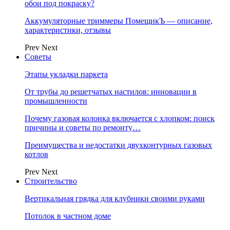
обои под покраску?
Аккумуляторные триммеры ПомещикЪ — описание,
характеристики, отзывы
Prev
Next
Советы
Этапы укладки паркета
От трубы до решетчатых настилов: инновации в
промышленности
Почему газовая колонка включается с хлопком: поиск
причины и советы по ремонту…
Преимущества и недостатки двухконтурных газовых
котлов
Prev
Next
Строительство
Вертикальная грядка для клубники своими руками
Потолок в частном доме