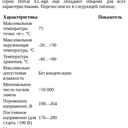
серии Helvar EL-ngn еще обладают общими для всех
характеристиками. Перечислим их в следующей таблице.
Характеристика
Показатель
Максимальная
температура
75
точки «tc», °С
Максимальная
окружающая
-20…+50
температура, °C
Температура
-40…+80
хранения, °C
Максимально
допустимая
Без конденсации
влажность
Минимальное
число пусков
>50 000
лампы
Переменное
198—264
напряжение, В
Постоянное
напряжение (для
176—280
старта >190 В)