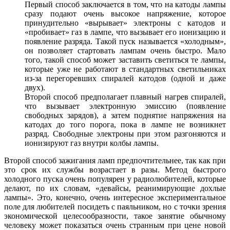
Первый способ заключается в том, что на катоды лампы
сразу подают очень высокое напряжение, которое
принудительно «вырывает» электроны с катодов и
«пробивает» газ в лампе, что вызывает его ионизацию и
появление разряда. Такой пуск называется «холодным»,
он позволяет стартовать лампам очень быстро. Мало
того, такой способ может заставить светиться те лампы,
которые уже не работают в стандартных светильниках
из-за перегоревших спиралей катодов (одной и даже
двух).
Второй способ предполагает плавный нагрев спиралей,
что вызывает электронную эмиссию (появление
свободных зарядов), а затем поднятие напряжения на
катодах до того порога, пока в лампе не возникнет
разряд. Свободные электроны при этом разгоняются и
ионизируют газ внутри колбы лампы.
Второй способ зажигания ламп предпочтительнее, так как при
это срок их службы возрастает в разы. Метод быстрого
холодного пуска очень популярен у радиолюбителей, которые
делают, по их словам, «девайсы, реанимирующие дохлые
лампы». Это, конечно, очень интересное экспериментальное
поле для любителей посидеть с паяльником, но с точки зрения
экономической целесообразности, такое занятие обычному
человеку может показаться очень странным при цене новой