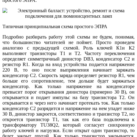
простого ЭПРА.
Типичная принципиальная схема простого ЭПРА
Подробно разбирать работу этой схемы не будем, понимая,
что большинство читателей не поймет. Просто проведем
аналогию с предыдущей схемой. Роль ключей К1и К2
выполняют транзисторы Т1 и Т2. Частоту переключения
определяет симметричный динистор DB3, конденсатор C2 и
резистор R1. Когда на вход устройства подается напряжение
220 В, то оно после выпрямления начинает заряжать
конденсатор С2. Скорость заряда определяет резистор R1, чем
больше его сопротивление, тем дольше будет заряжаться
конденсатор. Как только напряжение на конденсаторе
превысит порог открывания динистора (примерно 30 В), он
открывается и подает импульс на базу транзистора T2. Он
открывается и через него начинает протекать ток. Как только
конденсатор C2 разрядится и напряжение на нем упадет ниже
30 В, динистор закроется, соответственно и транзистор T2, но
откроется транзистор T1, так как его база подключена к
трансформатору TU38Q2, который согласует синхронную
работу ключей и нагрузки. Если открыт один транзистор, то
будет закрыт другой. Как только транзистор закрывается,