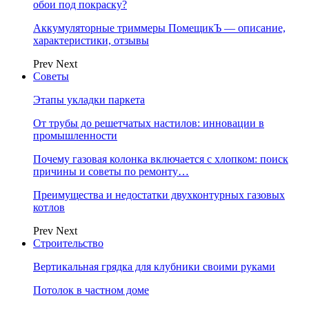
обои под покраску?
Аккумуляторные триммеры ПомещикЪ — описание,
характеристики, отзывы
Prev
Next
Советы
Этапы укладки паркета
От трубы до решетчатых настилов: инновации в
промышленности
Почему газовая колонка включается с хлопком: поиск
причины и советы по ремонту…
Преимущества и недостатки двухконтурных газовых
котлов
Prev
Next
Строительство
Вертикальная грядка для клубники своими руками
Потолок в частном доме