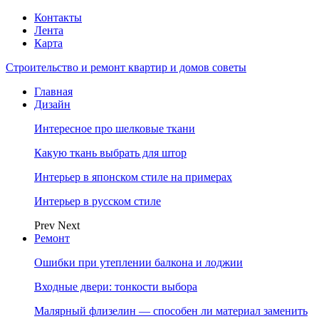
Контакты
Лента
Карта
Строительство и ремонт квартир и домов советы
Главная
Дизайн
Интересное про шелковые ткани
Какую ткань выбрать для штор
Интерьер в японском стиле на примерах
Интерьер в русском стиле
Prev
Next
Ремонт
Ошибки при утеплении балкона и лоджии
Входные двери: тонкости выбора
Малярный флизелин — способен ли материал заменить