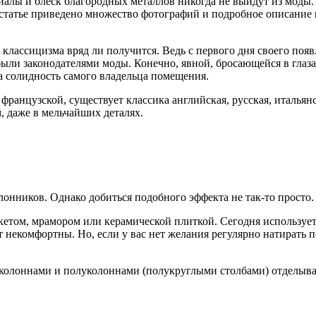
риалы и блеск благородных металлов никогда не выйдут из моды
 статье приведено множество фотографий и подробное описание 
лассицизма вряд ли получится. Ведь с первого дня своего появл
ли законодателями моды. Конечно, явной, бросающейся в глаза 
а солидность самого владельца помещения.
 французской, существует классика английская, русская, италья
, даже в мельчайших деталях.
клонников. Однако добиться подобного эффекта не так-то просто
ркетом, мрамором или керамической плиткой. Сегодня используе
 некомфортны. Но, если у вас нет желания регулярно натирать 
 колоннами и полуколоннами (полукруглыми столбами) отделывае