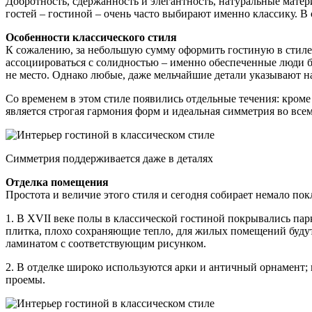
Добротность, сдержанность и элегантность, натуральные мате
гостей – гостиной – очень часто выбирают именно классику. В
Особенности классического стиля
К сожалению, за небольшую сумму оформить гостиную в стиле к
ассоциироваться с солидностью – именно обеспеченные люди бы
не место. Однако любые, даже мельчайшие детали указывают н
Со временем в этом стиле появились отдельные течения: кроме
является строгая гармония форм и идеальная симметрия во всем
Симметрия поддерживается даже в деталях
Отделка помещения
Простота и величие этого стиля и сегодня собирает немало по
1. В XVII веке полы в классической гостиной покрывались па
плитка, плохо сохраняющие тепло, для жилых помещений будут
ламинатом с соответствующим рисунком.
2. В отделке широко используются арки и античный орнамент;
проемы.