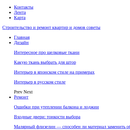
Контакты
Лента
Карта
Строительство и ремонт квартир и домов советы
Главная
Дизайн
Интересное про шелковые ткани
Какую ткань выбрать для штор
Интерьер в японском стиле на примерах
Интерьер в русском стиле
Prev
Next
Ремонт
Ошибки при утеплении балкона и лоджии
Входные двери: тонкости выбора
Малярный флизелин — способен ли материал заменить о