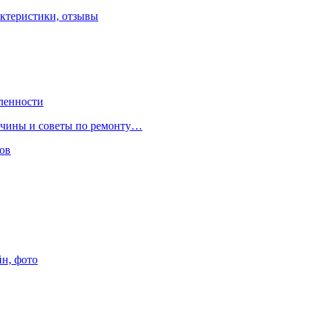
ктеристики, отзывы
ленности
ричины и советы по ремонту…
ов
йн, фото