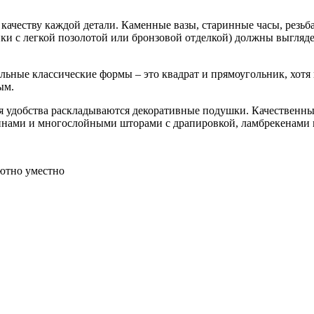
качеству каждой детали. Каменные вазы, старинные часы, резьба
ики с легкой позолотой или бронзовой отделкой) должны выгляде
льные классические формы – это квадрат и прямоугольник, хотя
ым.
ля удобства раскладываются декоративные подушки. Качественны
инами и многослойными шторами с драпировкой, ламбрекенами 
лютно уместно