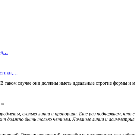
под…
истики,…
 В таком случае они должны иметь идеальные строгие формы и м
ую
предметы, сколько линии и пропорции. Еще раз подчеркнем, что
онн должно быть только четным. Ломаные линии и асимметрия
олировкой. Резных украшений, способных подчеркнуть его доброт