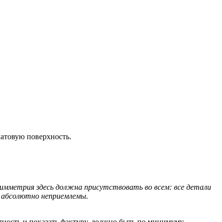
атовую поверхность.
 симметрия здесь должна присутствовать во всем: все детали
 абсолютно неприемлемы.
ность и показать фактуру, должно быть по минимуму.