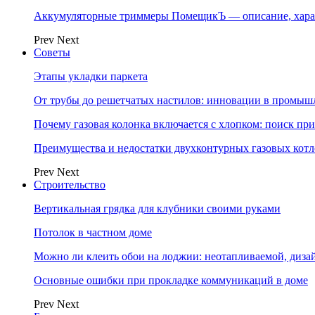
Аккумуляторные триммеры ПомещикЪ — описание, хара
Prev
Next
Советы
Этапы укладки паркета
От трубы до решетчатых настилов: инновации в промыш
Почему газовая колонка включается с хлопком: поиск п
Преимущества и недостатки двухконтурных газовых котл
Prev
Next
Строительство
Вертикальная грядка для клубники своими руками
Потолок в частном доме
Можно ли клеить обои на лоджии: неотапливаемой, диза
Основные ошибки при прокладке коммуникаций в доме
Prev
Next