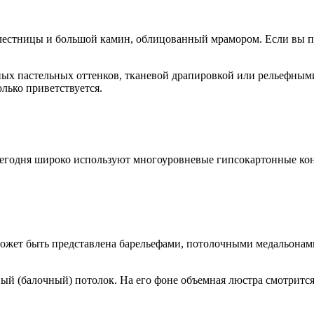
 лестницы и большой камин, облицованный мрамором. Если вы п
ных пастельных оттенков, тканевой драпировкой или рельефным
лько приветствуется.
и сегодня широко используют многоуровневые гипсокартонные к
 может быть представлена барельефами, потолочными медальонам
ый (балочный) потолок. На его фоне объемная люстра смотритс