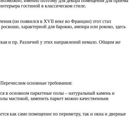
. Возможно, именно поэтому для декора помещения для приема
интерьера гостиной в классическом стиле.
ения (он появился в XVII веке во Франции) этот стал
роскоши, характерной для барокко, ампира или рококо, здесь
нская и пр. Различий у этих направлений немало. Общим же
. Перечислим основные требования:
тся в основном паркетные полы – натуральный камень и
полы мастикой, заменить паркет можно качественным
тся как само помещение по периметру, так и окна и дверные