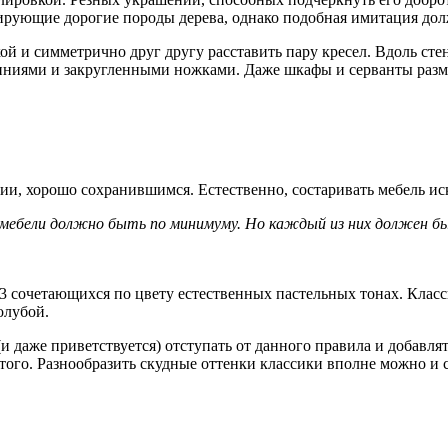
ирующие дорогие породы дерева, однако подобная имитация дол
й и симметрично друг другу расставить пару кресел. Вдоль стен
линиями и закругленными ножками. Даже шкафы и серванты раз
ии, хорошо сохранившимся. Естественно, состаривать мебель иск
 мебели должно быть по минимуму. Но каждый из них должен б
-3 сочетающихся по цвету естественных пастельных тонах. Класс
олубой.
и даже приветствуется) отступать от данного правила и добавля
стого. Разнообразить скудные оттенки классики вполне можно и