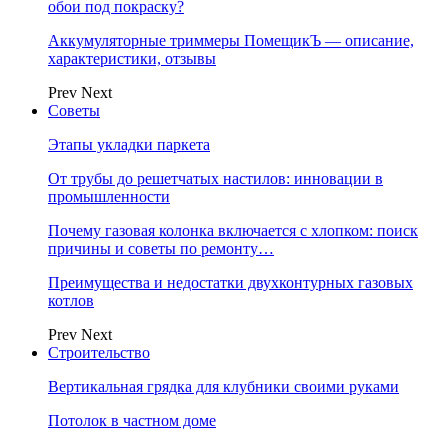
обои под покраску?
Аккумуляторные триммеры ПомещикЪ — описание,
характеристики, отзывы
Prev
Next
Советы
Этапы укладки паркета
От трубы до решетчатых настилов: инновации в
промышленности
Почему газовая колонка включается с хлопком: поиск
причины и советы по ремонту…
Преимущества и недостатки двухконтурных газовых
котлов
Prev
Next
Строительство
Вертикальная грядка для клубники своими руками
Потолок в частном доме