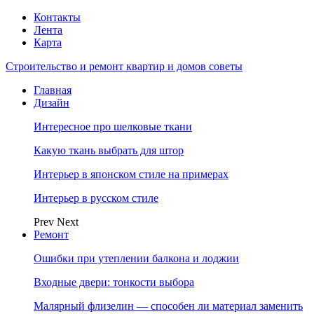
Контакты
Лента
Карта
Строительство и ремонт квартир и домов советы
Главная
Дизайн
Интересное про шелковые ткани
Какую ткань выбрать для штор
Интерьер в японском стиле на примерах
Интерьер в русском стиле
Prev
Next
Ремонт
Ошибки при утеплении балкона и лоджии
Входные двери: тонкости выбора
Малярный флизелин — способен ли материал заменить