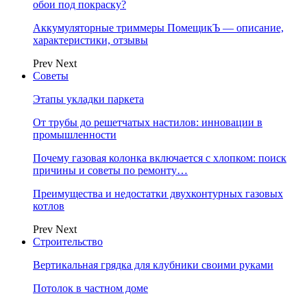
обои под покраску?
Аккумуляторные триммеры ПомещикЪ — описание,
характеристики, отзывы
Prev
Next
Советы
Этапы укладки паркета
От трубы до решетчатых настилов: инновации в
промышленности
Почему газовая колонка включается с хлопком: поиск
причины и советы по ремонту…
Преимущества и недостатки двухконтурных газовых
котлов
Prev
Next
Строительство
Вертикальная грядка для клубники своими руками
Потолок в частном доме