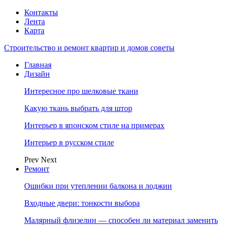
Контакты
Лента
Карта
Строительство и ремонт квартир и домов советы
Главная
Дизайн
Интересное про шелковые ткани
Какую ткань выбрать для штор
Интерьер в японском стиле на примерах
Интерьер в русском стиле
Prev
Next
Ремонт
Ошибки при утеплении балкона и лоджии
Входные двери: тонкости выбора
Малярный флизелин — способен ли материал заменить