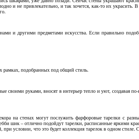
ялись шкафами, уже давно позади. Сейчас стены украшают красив
лодно и не привлекательно, и так хочется, как-то их украсить. 
го.
инами и другими предметами искусства. Если правильно подобр
х рамках, подобранных под общий стиль.
ые своими руками, вносят в интерьер тепло и уют, создавая п
 декора на стенах могут послужить фарфоровые тарелки с разн
шебби шик – отлично подойдут тарелки, расписанные яркими крас
ой, при условии, что это будет коллекция тарелок в одном стиле.