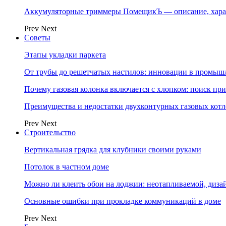
Аккумуляторные триммеры ПомещикЪ — описание, хара
Prev
Next
Советы
Этапы укладки паркета
От трубы до решетчатых настилов: инновации в промыш
Почему газовая колонка включается с хлопком: поиск п
Преимущества и недостатки двухконтурных газовых котл
Prev
Next
Строительство
Вертикальная грядка для клубники своими руками
Потолок в частном доме
Можно ли клеить обои на лоджии: неотапливаемой, диза
Основные ошибки при прокладке коммуникаций в доме
Prev
Next