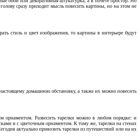
ые обои или декоративная штукатурка, а в почете простор. Но
В голову сразу приходит мысль повесить картины, но на этом не
ать стиль и цвет изображения, то картины в интерьере будут
о-настоящему домашнюю обстановку, а также их можно повесить
ым орнаментом. Развесить тарелки можно в любом порядке: и
ками и с цветочным орнаментом. К тому же, тарелки на стенах
 Сегодня актуально привозить тарелки из путешествий или на их