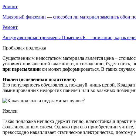
Ремонт
Малярный флизелин — способен ли материал заменить обои 
Ремонт
Аккумуляторные триммеры ПомещикЪ — описание, характер
Пробковая подложка
Существенным недостатком материала является цена – стоимост
условиях повышенной влажности, к сожалению, будет гнить, 
при пересыхании
он может деформироваться. В таких случаях
Изолен (вспененный полиэтилен)
Его популярность обусловлена, пожалуй, лишь ценой. Квадратн
ламинированных недорогих панелей или во влажных помещени
Изолен
Такая подложка неплохо держит тепло, влагостойка и практич
фольгированным слоем. Однако при его приобретении учтите, 
превосходно накапливает статическое электричество, поэтому н