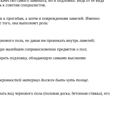
качество самого ламината, но и подложки. Ведь от ее вида
ь к советам специалистов.
и к прогибам, а затем и повреждениям ламелей. Именно
 того, она выполняет роль:
рнового пола, не давая им проникать внутрь ламелей;
 при малейшем соприкосновении предметов о пол;
ыбирать подложку, обладающую самыми высокими
х неровностей материал должен быть чуть толще.
ь вид чернового пола (половая доска, бетонная стяжка), его