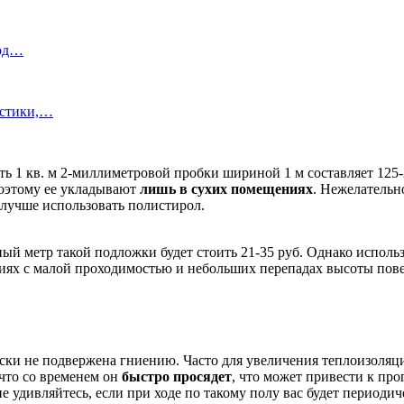
под…
истики,…
ь 1 кв. м 2-миллиметровой пробки шириной 1 м составляет 125-2
поэтому ее укладывают
лишь в сухих помещениях
. Нежелательн
 лучше использовать полистирол.
ый метр такой подложки будет стоить 21-35 руб. Однако исполь
ях с малой проходимостью и небольших перепадах высоты пове
ески не подвержена гниению. Часто для увеличения теплоизоля
что со временем он
быстро просядет
, что может привести к пр
е удивляйтесь, если при ходе по такому полу вас будет периоди