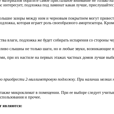
 материалов обратите самое пристальное внимание не только на 
ас интересует, подложка под ламинат какая лучше, прислушайтес
большие зазоры между ним и черновым покрытием могут привест
дложка, которая играет роль своеобразного амортизатора. Кроме
тва влаги, подложка же будет собирать испарения со стороны че
четливо слышны не только шаги, но и любые звуки, возникающие
ыми, при их настиле на первых этажах частных домов лучше в
чно приобрести 2-миллиметровую подложку. При наличии мелки
также микроклимат в помещении. При ее выборе следует учитыват
спользования и прочее.
т являются: