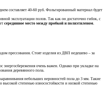
днем составляет 40-60 руб. Фольгированный материал будет
вной эксплуатации полов. Так как он достаточно гибок, с
ает
серединное место между пробкой и полиэтиленом
.
одом прессования. Стоят изделия из ДВП недешево – за
рос энергосбережения очень важен. Однако при укладке на
нования деревянного пола.
 выравнивания небольших неровностей пола до 3 мм. Такие
но высокой степенью износостойкости и низкой степенью