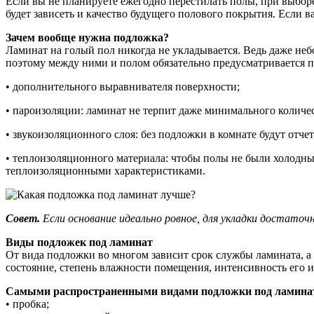
Если вы не планируете ежегодно перестилать полы, при выборе
будет зависеть и качество будущего полового покрытия. Если в
Зачем вообще нужна подложка?
Ламинат на голый пол никогда не укладывается. Ведь даже не
поэтому между ними и полом обязательно предусматривается по
• дополнительного выравнивателя поверхности;
• пароизоляции: ламинат не терпит даже минимального количес
• звукоизоляционного слоя: без подложки в комнате будут от
• теплоизоляционного материала: чтобы полы не были холодн
теплоизоляционными характеристиками.
Совет.
Если основание идеально ровное, для укладки достато
Виды подложек под ламинат
От вида подложки во многом зависит срок службы ламината, а 
состояние, степень влажности помещения, интенсивность его и
Самыми распространенными видами подложки под ламина
• пробка;