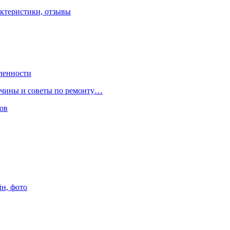
ктеристики, отзывы
ленности
ричины и советы по ремонту…
ов
йн, фото