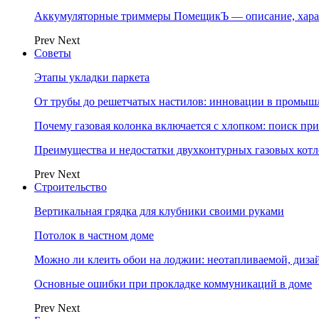
Аккумуляторные триммеры ПомещикЪ — описание, хара
Prev
Next
Советы
Этапы укладки паркета
От трубы до решетчатых настилов: инновации в промыш
Почему газовая колонка включается с хлопком: поиск п
Преимущества и недостатки двухконтурных газовых котл
Prev
Next
Строительство
Вертикальная грядка для клубники своими руками
Потолок в частном доме
Можно ли клеить обои на лоджии: неотапливаемой, диза
Основные ошибки при прокладке коммуникаций в доме
Prev
Next