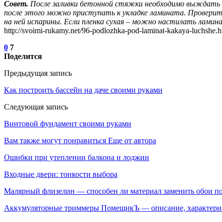
Совет.
После заливки бетонной стяжки необходимо выждать не
после этого можно приступать к укладке ламината. Проверит
на ней испарины. Если пленка сухая – можно настилать ламин
http://svoimi-rukamy.net/96-podlozhka-pod-laminat-kakaya-luchshe.h
0
7
Поделится
Предыдущая запись
Как построить бассейн на даче своими руками
Следующая запись
Винтовой фундамент своими руками
Вам также могут понравиться
Еще от автора
Ошибки при утеплении балкона и лоджии
Входные двери: тонкости выбора
Малярный флизелин — способен ли материал заменить обои по
Аккумуляторные триммеры ПомещикЪ — описание, характери