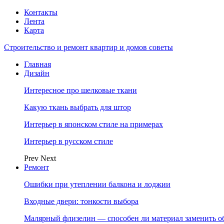
Контакты
Лента
Карта
Строительство и ремонт квартир и домов советы
Главная
Дизайн
Интересное про шелковые ткани
Какую ткань выбрать для штор
Интерьер в японском стиле на примерах
Интерьер в русском стиле
Prev
Next
Ремонт
Ошибки при утеплении балкона и лоджии
Входные двери: тонкости выбора
Малярный флизелин — способен ли материал заменить о