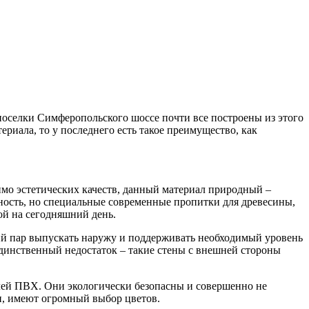
поселки Симферопольского шоссе почти все построены из этого
риала, то у последнего есть такое преимущество, как
имо эстетических качеств, данный материал природный –
ность, но специальные современные пропитки для древесины,
ой на сегодняшний день.
й пар выпускать наружу и поддерживать необходимый уровень
Единственный недостаток – такие стены с внешней стороны
елей ПВХ. Они экологически безопасны и совершенно не
и, имеют огромный выбор цветов.