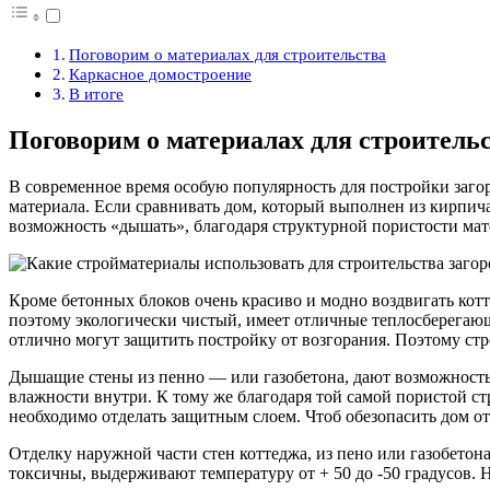
Поговорим о материалах для строительства
Каркасное домостроение
В итоге
Поговорим о материалах для строитель
В современное время особую популярность для постройки заго
материала. Если сравнивать дом, который выполнен из кирпича 
возможность «дышать», благодаря структурной пористости мат
Кроме бетонных блоков очень красиво и модно воздвигать кот
поэтому экологически чистый, имеет отличные теплосберегающ
отлично могут защитить постройку от возгорания. Поэтому стр
Дышащие стены из пенно — или газобетона, дают возможност
влажности внутри. К тому же благодаря той самой пористой с
необходимо отделать защитным слоем. Чтоб обезопасить дом о
Отделку наружной части стен коттеджа, из пено или газобето
токсичны, выдерживают температуру от + 50 до -50 градусов.