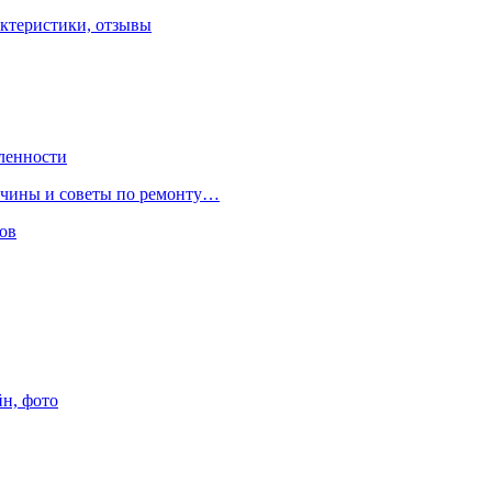
ктеристики, отзывы
ленности
ричины и советы по ремонту…
ов
йн, фото