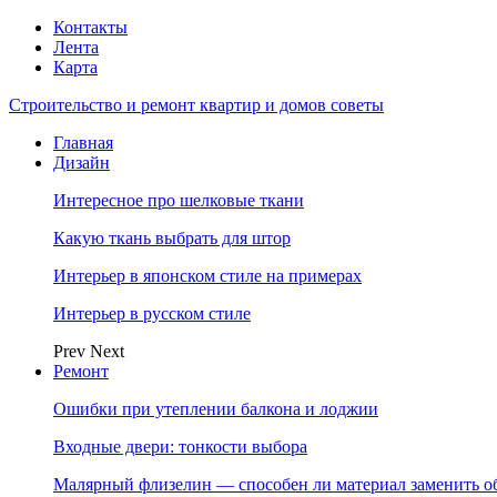
Контакты
Лента
Карта
Строительство и ремонт квартир и домов советы
Главная
Дизайн
Интересное про шелковые ткани
Какую ткань выбрать для штор
Интерьер в японском стиле на примерах
Интерьер в русском стиле
Prev
Next
Ремонт
Ошибки при утеплении балкона и лоджии
Входные двери: тонкости выбора
Малярный флизелин — способен ли материал заменить о