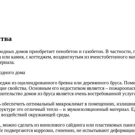
ства
родных домов приобретает пенобетон и газобетон. В частности, 
или камня, с коттеджем, воздвигнутым из ячеистобетонного мате
ериала.
теджи из оцилиндрованного бревна или деревянного бруса. Пом
ие свойства. Основным его недостатком является – пожароопас
оительство домов из бруса является очень востребованной услуг
ь обеспечить оптимальный микроклимат в помещениях, излишни
труктуре это отличный тепло – и звукоизоляционный материал. 
т воздействий окружающей среды.
на, можно сделать из винилового сайдинга или пластиковых пан
 Не подвергаются коррозии, гниению, не испытывают деформаци