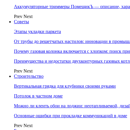
Аккумуляторные триммеры ПомещикЪ — описание, хара
Prev
Next
Советы
Этапы укладки паркета
От трубы до решетчатых настилов: инновации в промыш
Почему газовая колонка включается с хлопком: поиск п
Преимущества и недостатки двухконтурных газовых котл
Prev
Next
Строительство
Вертикальная грядка для клубники своими руками
Потолок в частном доме
Можно ли клеить обои на лоджии: неотапливаемой, диза
Основные ошибки при прокладке коммуникаций в доме
Prev
Next