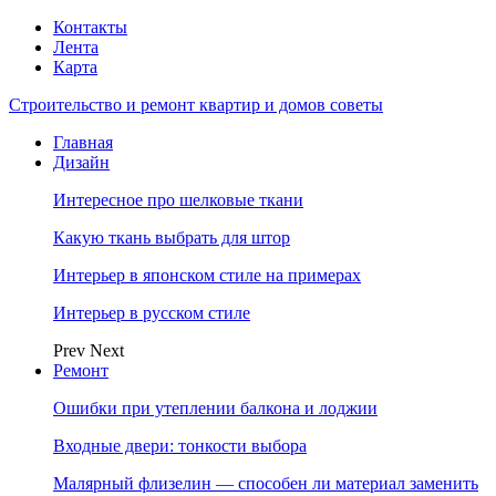
Контакты
Лента
Карта
Строительство и ремонт квартир и домов советы
Главная
Дизайн
Интересное про шелковые ткани
Какую ткань выбрать для штор
Интерьер в японском стиле на примерах
Интерьер в русском стиле
Prev
Next
Ремонт
Ошибки при утеплении балкона и лоджии
Входные двери: тонкости выбора
Малярный флизелин — способен ли материал заменить