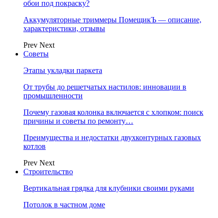
обои под покраску?
Аккумуляторные триммеры ПомещикЪ — описание,
характеристики, отзывы
Prev
Next
Советы
Этапы укладки паркета
От трубы до решетчатых настилов: инновации в
промышленности
Почему газовая колонка включается с хлопком: поиск
причины и советы по ремонту…
Преимущества и недостатки двухконтурных газовых
котлов
Prev
Next
Строительство
Вертикальная грядка для клубники своими руками
Потолок в частном доме