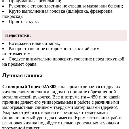
Продуманная эргономика;
Рукоятке с стеклопластика не страшны масла или бензин;
Круто выполненная головка (шлифовка, фрезеровка,
покраска);
Приятная курс.
Недостатки:
Возможен сильный запах;
Распространенное осторожность к китайским
инструментам;
Следует внимательно проверять творение перед покупкой
на предмет брака.
Лучшая киянка
Столярный Topex 02A305
с наваром отличается от других
киянок своим внешним видом по причине обрезиненной
металлической рукоятке. Вес инструмента – 450 г, по какой
причине делает его универсальным в работе с различными
малограмотный слишком твердыми материалами (дерево).
Ударная отруб изготовлена из резины, что уменьшает
(не)исполнимый урон для стамесок. Кроме столярных работ,
резиновая киянка подойдет с целью кровельных и укладки
тротуарной плитки.