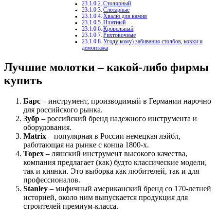
Столярный
Слесарные
Хвалю для камня
Плитный
Кровельный
Рихтовочные
Угоду кому) забивания столбов, ковки и
демонтажа
Лучшие молотки – какой-либо фирмы
купить
Барс
– инструмент, производимый в Германии нарочно
для российского рынка.
Зубр
– российский бренд надежного инструмента и
оборудования.
Matrix
– популярная в России немецкая лэйбл,
работающая на рынке с конца 1800-х.
Topex
– ляшский инструмент высокого качества,
компания предлагает (как) будто классические модели,
так и киянки. Это выборка как любителей, так и для
профессионалов.
Stanley
– мифичный американский бренд со 170-летней
историей, около ним выпускается продукция для
строителей премиум-класса.