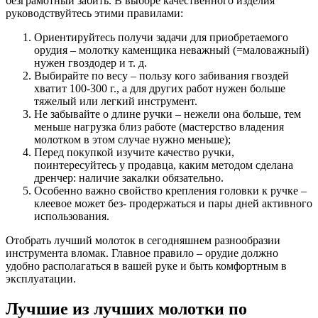
безграмотный забить. В выборе качественного изделия
руководствуйтесь этими правилами:
Ориентируйтесь получи задачи для приобретаемого
орудия – молотку каменщика неважный (=маловажный)
нужен гвоздодер и т. д.
Выбирайте по весу – пользу кого забивания гвоздей
хватит 100-300 г., а для других работ нужен больше
тяжелый или легкий инструмент.
Не забывайте о длине ручки – нежели она больше, тем
меньше нагрузка близ работе (мастерство владения
молотком в этом случае нужно меньше);
Перед покупкой изучите качество ручки,
поинтересуйтесь у продавца, каким методом сделана
дренчер: наличие закалки обязательно.
Особенно важно свойство крепления головки к ручке –
клеевое может без- продержаться и пары дней активного
использования.
Отобрать лучший молоток в сегодняшнем разнообразии
инструмента вломак. Главное правило – орудие должно
удобно располагаться в вашей руке и быть комфортным в
эксплуатации.
Лучшие из лучших молотки по