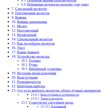
Основные фирмы-производители
Избранные недорогие молотки (для дома)
Слесарный молоток
Плотничный молоток
Киянка
Киянка каменщика
Молот
Рихтовочный
Кровельный
Специальный молоток
Как подобрать молоток
Уход
Какие бывают
Устройство молотка
Головка
Ручка
Крепёжный установка
История происхождения
Конструкция
Разновидности
Критерии выбора
(то) есть выбрать молоток: обзор лучших вариантов
Конструкция и особенности
Типы и надежда
Существуют следующие виды:
Плотницкий