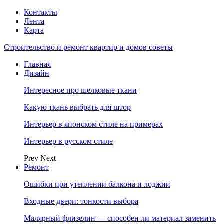
Контакты
Лента
Карта
Строительство и ремонт квартир и домов советы
Главная
Дизайн
Интересное про шелковые ткани
Какую ткань выбрать для штор
Интерьер в японском стиле на примерах
Интерьер в русском стиле
Prev
Next
Ремонт
Ошибки при утеплении балкона и лоджии
Входные двери: тонкости выбора
Малярный флизелин — способен ли материал заменить