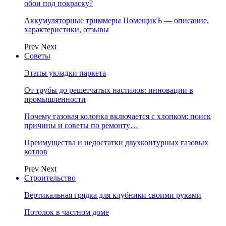
обои под покраску?
Аккумуляторные триммеры ПомещикЪ — описание,
характеристики, отзывы
Prev
Next
Советы
Этапы укладки паркета
От трубы до решетчатых настилов: инновации в
промышленности
Почему газовая колонка включается с хлопком: поиск
причины и советы по ремонту…
Преимущества и недостатки двухконтурных газовых
котлов
Prev
Next
Строительство
Вертикальная грядка для клубники своими руками
Потолок в частном доме