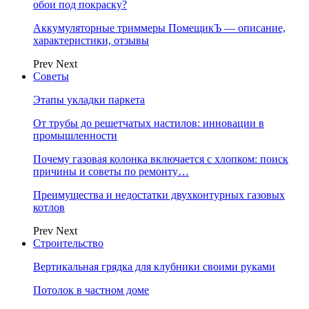
обои под покраску?
Аккумуляторные триммеры ПомещикЪ — описание,
характеристики, отзывы
Prev
Next
Советы
Этапы укладки паркета
От трубы до решетчатых настилов: инновации в
промышленности
Почему газовая колонка включается с хлопком: поиск
причины и советы по ремонту…
Преимущества и недостатки двухконтурных газовых
котлов
Prev
Next
Строительство
Вертикальная грядка для клубники своими руками
Потолок в частном доме