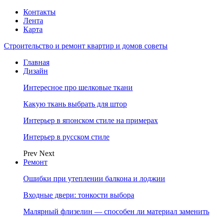
Контакты
Лента
Карта
Строительство и ремонт квартир и домов советы
Главная
Дизайн
Интересное про шелковые ткани
Какую ткань выбрать для штор
Интерьер в японском стиле на примерах
Интерьер в русском стиле
Prev
Next
Ремонт
Ошибки при утеплении балкона и лоджии
Входные двери: тонкости выбора
Малярный флизелин — способен ли материал заменить