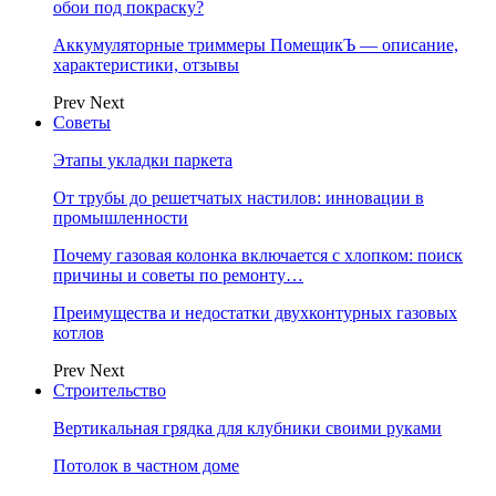
обои под покраску?
Аккумуляторные триммеры ПомещикЪ — описание,
характеристики, отзывы
Prev
Next
Советы
Этапы укладки паркета
От трубы до решетчатых настилов: инновации в
промышленности
Почему газовая колонка включается с хлопком: поиск
причины и советы по ремонту…
Преимущества и недостатки двухконтурных газовых
котлов
Prev
Next
Строительство
Вертикальная грядка для клубники своими руками
Потолок в частном доме