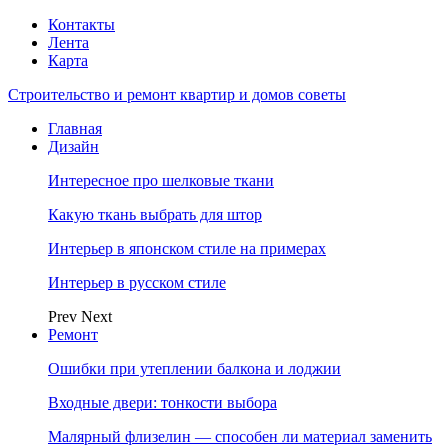
Контакты
Лента
Карта
Строительство и ремонт квартир и домов советы
Главная
Дизайн
Интересное про шелковые ткани
Какую ткань выбрать для штор
Интерьер в японском стиле на примерах
Интерьер в русском стиле
Prev
Next
Ремонт
Ошибки при утеплении балкона и лоджии
Входные двери: тонкости выбора
Малярный флизелин — способен ли материал заменить