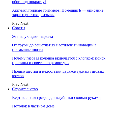
обои под покраску?
Аккумуляторные триммеры ПомещикЪ — описание,
характеристики, отзывы
Prev
Next
Советы
Этапы укладки паркета
От трубы до решетчатых настилов: инновации в
промышленности
Почему газовая колонка включается с хлопком: поиск
причины и советы по ремонту…
Преимущества и недостатки двухконтурных газовых
котлов
Prev
Next
Строительство
Вертикальная грядка для клубники своими руками
Потолок в частном доме