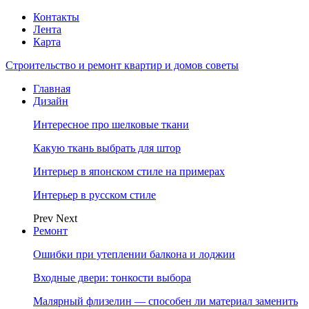
Контакты
Лента
Карта
Строительство и ремонт квартир и домов советы
Главная
Дизайн
Интересное про шелковые ткани
Какую ткань выбрать для штор
Интерьер в японском стиле на примерах
Интерьер в русском стиле
Prev
Next
Ремонт
Ошибки при утеплении балкона и лоджии
Входные двери: тонкости выбора
Малярный флизелин — способен ли материал заменить