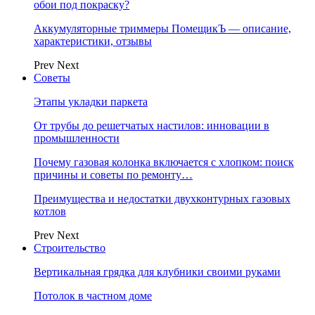
обои под покраску?
Аккумуляторные триммеры ПомещикЪ — описание,
характеристики, отзывы
Prev
Next
Советы
Этапы укладки паркета
От трубы до решетчатых настилов: инновации в
промышленности
Почему газовая колонка включается с хлопком: поиск
причины и советы по ремонту…
Преимущества и недостатки двухконтурных газовых
котлов
Prev
Next
Строительство
Вертикальная грядка для клубники своими руками
Потолок в частном доме