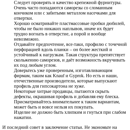
Следует проверять и качество крепежной фурнитуры.
Очень часто попадаются саморезы со сломанным
кончиком или с забитыми металлом насечками для
отвертки.
Хорошо осматривайте пластмассовые пробки дюбилей,
чтобы не было никаких наплывов, иначе их будет
трудно вогнать в отверстие, а порой и вообще
невозможно.
Отдавайте предпочтение, все-таки, профилю с точечной
перфорацией вдоль планки – он более жесткий и
устойчивый к нагрузкам. Такая структура препятствует
скольжению саморезов, и даёт возможность вкручивать
их под любым углом.
Доверьтесь уже проверенным, изготавливающим
фирмам, таким как Knauf и Gyprok. Но есть и наши,
отечественные производители, которые выпускают
профиль для гипсокартона не хуже.
Некоторые хитрые продавцы, пытаются скрыть
дефекты, окрашивая профиль и добавляя ему блеска.
Присматривайтесь внимательнее к таким вариантам,
может быть и вовсе нельзя их покупать.
Изделие не должно быть хлипким и гнуться при слабом
нажатии.
И последний совет в заключение статьи. Не экономьте на