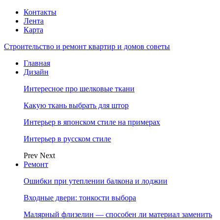
Контакты
Лента
Карта
Строительство и ремонт квартир и домов советы
Главная
Дизайн
Интересное про шелковые ткани
Какую ткань выбрать для штор
Интерьер в японском стиле на примерах
Интерьер в русском стиле
Prev
Next
Ремонт
Ошибки при утеплении балкона и лоджии
Входные двери: тонкости выбора
Малярный флизелин — способен ли материал заменить