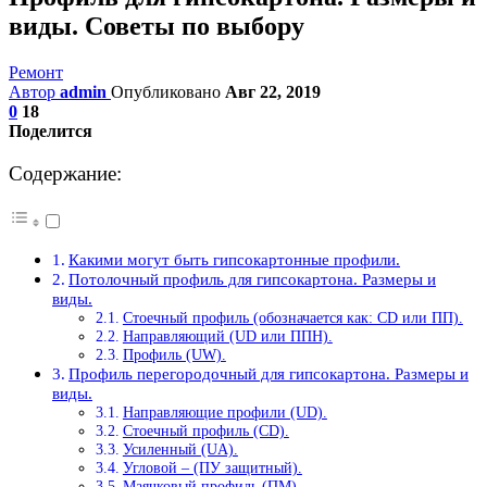
виды. Советы по выбору
Ремонт
Автор
admin
Опубликовано
Авг 22, 2019
0
18
Поделится
Содержание:
Какими могут быть гипсокартонные профили.
Потолочный профиль для гипсокартона. Размеры и
виды.
Стоечный профиль (обозначается как: CD или ПП).
Направляющий (UD или ППН).
Профиль (UW).
Профиль перегородочный для гипсокартона. Размеры и
виды.
Направляющие профили (UD).
Стоечный профиль (CD).
Усиленный (UA).
Угловой – (ПУ защитный).
Маячковый профиль (ПМ).