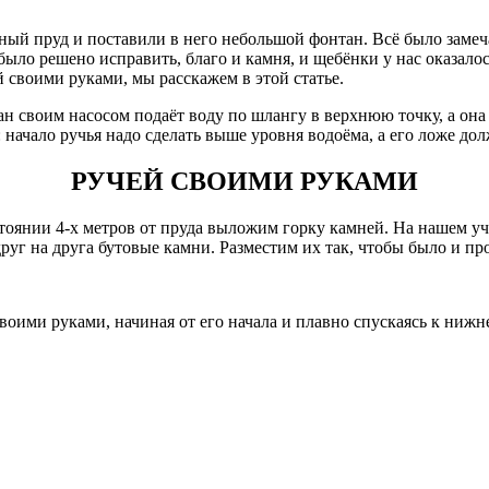
ный пруд и поставили в него небольшой фонтан. Всё было замеча
было решено исправить, благо и камня, и щебёнки у нас оказало
 своими руками, мы расскажем в этой статье.
н своим насосом подаёт воду по шлангу в верхнюю точку, а она 
ачало ручья надо сделать выше уровня водоёма, а его ложе дол
РУЧЕЙ СВОИМИ РУКАМИ
оянии 4-х метров от пруда выложим горку камней. На нашем уча
руг на друга бутовые камни. Разместим их так, чтобы было и про
ими руками, начиная от его начала и плавно спускаясь к нижне