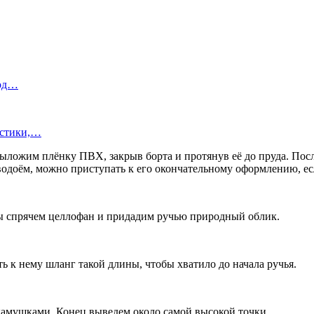
под…
истики,…
ыложим плёнку ПВХ, закрыв борта и протянув её до пруда. После
 водоём, можно приступать к его окончательному оформлению, ес
ы спрячем целлофан и придадим ручью природный облик.
ь к нему шланг такой длины, чтобы хватило до начала ручья.
камушками. Конец выведем около самой высокой точки.