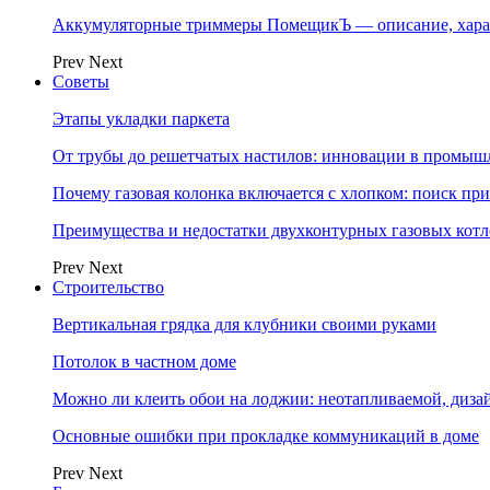
Аккумуляторные триммеры ПомещикЪ — описание, хара
Prev
Next
Советы
Этапы укладки паркета
От трубы до решетчатых настилов: инновации в промыш
Почему газовая колонка включается с хлопком: поиск п
Преимущества и недостатки двухконтурных газовых котл
Prev
Next
Строительство
Вертикальная грядка для клубники своими руками
Потолок в частном доме
Можно ли клеить обои на лоджии: неотапливаемой, диза
Основные ошибки при прокладке коммуникаций в доме
Prev
Next