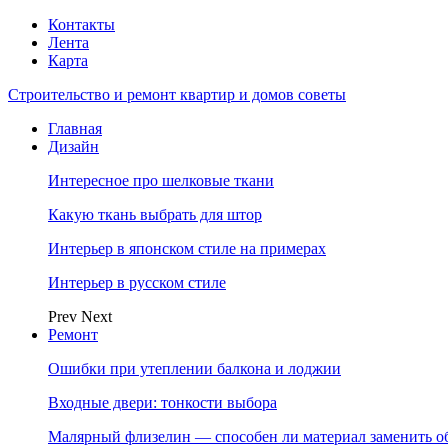
Контакты
Лента
Карта
Строительство и ремонт квартир и домов советы
Главная
Дизайн
Интересное про шелковые ткани
Какую ткань выбрать для штор
Интерьер в японском стиле на примерах
Интерьер в русском стиле
Prev
Next
Ремонт
Ошибки при утеплении балкона и лоджии
Входные двери: тонкости выбора
Малярный флизелин — способен ли материал заменить о