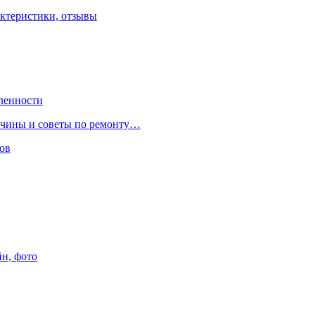
ктеристики, отзывы
ленности
ричины и советы по ремонту…
ов
йн, фото