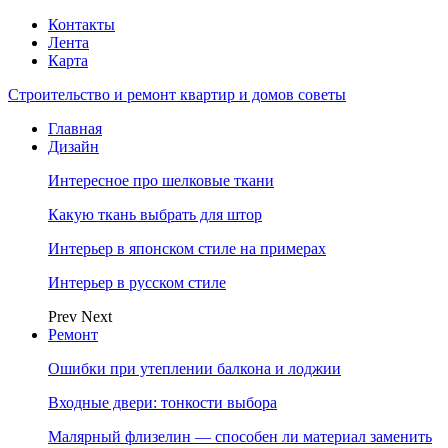
Контакты
Лента
Карта
Строительство и ремонт квартир и домов советы
Главная
Дизайн
Интересное про шелковые ткани
Какую ткань выбрать для штор
Интерьер в японском стиле на примерах
Интерьер в русском стиле
Prev
Next
Ремонт
Ошибки при утеплении балкона и лоджии
Входные двери: тонкости выбора
Малярный флизелин — способен ли материал заменить