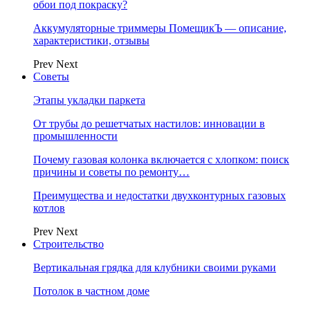
обои под покраску?
Аккумуляторные триммеры ПомещикЪ — описание,
характеристики, отзывы
Prev
Next
Советы
Этапы укладки паркета
От трубы до решетчатых настилов: инновации в
промышленности
Почему газовая колонка включается с хлопком: поиск
причины и советы по ремонту…
Преимущества и недостатки двухконтурных газовых
котлов
Prev
Next
Строительство
Вертикальная грядка для клубники своими руками
Потолок в частном доме