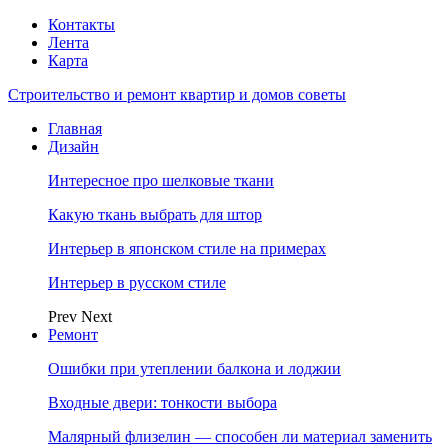
Контакты
Лента
Карта
Строительство и ремонт квартир и домов советы
Главная
Дизайн
Интересное про шелковые ткани
Какую ткань выбрать для штор
Интерьер в японском стиле на примерах
Интерьер в русском стиле
Prev
Next
Ремонт
Ошибки при утеплении балкона и лоджии
Входные двери: тонкости выбора
Малярный флизелин — способен ли материал заменить