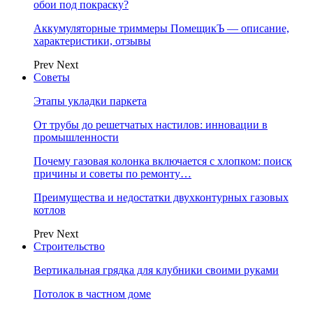
обои под покраску?
Аккумуляторные триммеры ПомещикЪ — описание,
характеристики, отзывы
Prev
Next
Советы
Этапы укладки паркета
От трубы до решетчатых настилов: инновации в
промышленности
Почему газовая колонка включается с хлопком: поиск
причины и советы по ремонту…
Преимущества и недостатки двухконтурных газовых
котлов
Prev
Next
Строительство
Вертикальная грядка для клубники своими руками
Потолок в частном доме