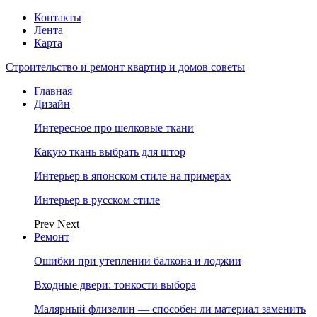
Контакты
Лента
Карта
Строительство и ремонт квартир и домов советы
Главная
Дизайн
Интересное про шелковые ткани
Какую ткань выбрать для штор
Интерьер в японском стиле на примерах
Интерьер в русском стиле
Prev
Next
Ремонт
Ошибки при утеплении балкона и лоджии
Входные двери: тонкости выбора
Малярный флизелин — способен ли материал заменить