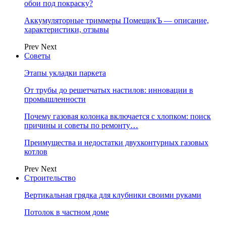
обои под покраску?
Аккумуляторные триммеры ПомещикЪ — описание,
характеристики, отзывы
Prev
Next
Советы
Этапы укладки паркета
От трубы до решетчатых настилов: инновации в
промышленности
Почему газовая колонка включается с хлопком: поиск
причины и советы по ремонту…
Преимущества и недостатки двухконтурных газовых
котлов
Prev
Next
Строительство
Вертикальная грядка для клубники своими руками
Потолок в частном доме