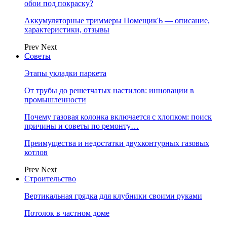
обои под покраску?
Аккумуляторные триммеры ПомещикЪ — описание,
характеристики, отзывы
Prev
Next
Советы
Этапы укладки паркета
От трубы до решетчатых настилов: инновации в
промышленности
Почему газовая колонка включается с хлопком: поиск
причины и советы по ремонту…
Преимущества и недостатки двухконтурных газовых
котлов
Prev
Next
Строительство
Вертикальная грядка для клубники своими руками
Потолок в частном доме