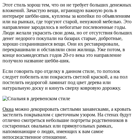
Этот стиль хорош тем, что он не требует больших денежных
вложений. Зачастую вещи, играющую важную роль в
интерьере шебби-шик, куплены за копейки по объявлениям
или на рынках, где торгуют старой, ненужной мебелью. Это
направление зародилось в небогатые послевоенные годы.
Люди желали украсить свои дома, но от отсутствия больших
денег недорого покупали на базарах старые, добротные,
хорошо сохранившиеся вещи. Они их реставрировали,
перекрашивали и обставляли свои жилища. Уже потом, в
конце восьмидесятых годов 20-го века это направление
получило название шебби-шик.
Если говорить про отделку в данном стиле, то потолок
следует побелить или покрасить светлой краской, а на пол
постелить недорогой ламинат под цвет дерева или
натуральную доску и кинуть сверху ковровую дорожку.
Окна
можно декорировать светлыми занавесками, а кровать
застелить покрывалом с цветочным узором. На стенах будут
отлично смотреться небольшие портреты родственников в
состаренных овальных или прямоугольных рамках,
напоминающие о людях, имеющих к вам самое
непосредственное отношение.