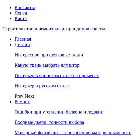
Контакты
Лента
Карта
Строительство и ремонт квартир и домов советы
Главная
Дизайн
Интересное про шелковые ткани
Какую ткань выбрать для штор
Интерьер в японском стиле на примерах
Интерьер в русском стиле
Prev
Next
Ремонт
Ошибки при утеплении балкона и лоджии
Входные двери: тонкости выбора
Малярный флизелин — способен ли материал заменить