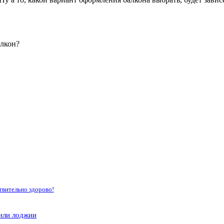
алкон?
твительно здорово!
или лоджии