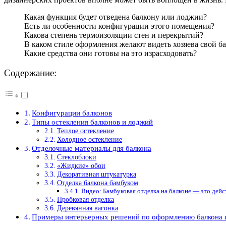
Какая функция будет отведена балкону или лоджии?
Есть ли особенности конфигурации этого помещения?
Какова степень термоизоляции стен и перекрытий?
В каком стиле оформления желают видеть хозяева свой б
Какие средства они готовы на это израсходовать?
Содержание:
Конфигурации балконов
Типы остекления балконов и лоджий
Теплое остекление
Холодное остекление
Отделочные материалы для балкона
Стеклоблоки
«Жидкие» обои
Декоративная штукатурка
Отделка балкона бамбуком
Видео: Бамбуковая отделка на балконе — это дейс
Пробковая отделка
Деревянная вагонка
Примеры интерьерных решений по оформлению балкона 