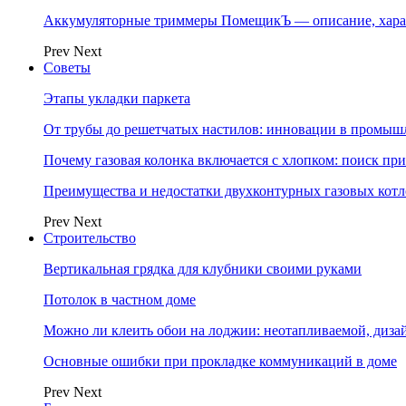
Аккумуляторные триммеры ПомещикЪ — описание, хара
Prev
Next
Советы
Этапы укладки паркета
От трубы до решетчатых настилов: инновации в промыш
Почему газовая колонка включается с хлопком: поиск п
Преимущества и недостатки двухконтурных газовых котл
Prev
Next
Строительство
Вертикальная грядка для клубники своими руками
Потолок в частном доме
Можно ли клеить обои на лоджии: неотапливаемой, диза
Основные ошибки при прокладке коммуникаций в доме
Prev
Next