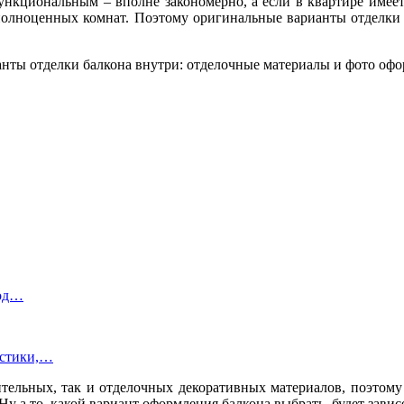
нкциональным – вполне закономерно, а если в квартире имеетс
 полноценных комнат. Поэтому оригинальные варианты отделки б
под…
истики,…
ительных, так и отделочных декоративных материалов, поэтому
у а то, какой вариант оформления балкона выбрать, будет завис