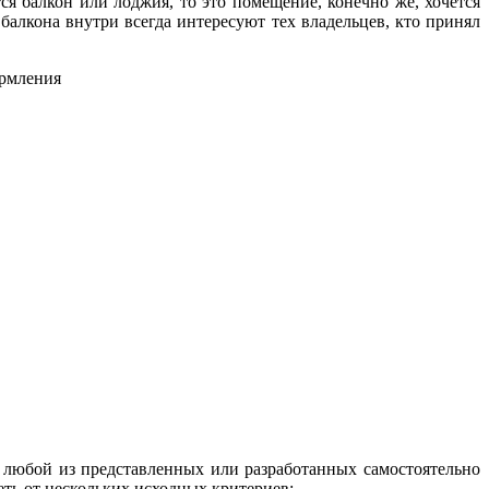
я балкон или лоджия, то это помещение, конечно же, хочется
алкона внутри всегда интересуют тех владельцев, кто принял
 любой из представленных или разработанных самостоятельно
еть от нескольких исходных критериев: