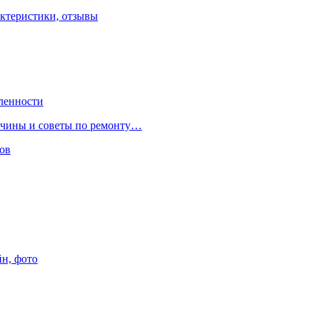
ктеристики, отзывы
ленности
ричины и советы по ремонту…
ов
йн, фото