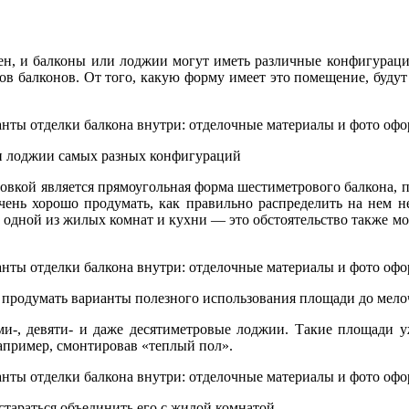
ен, и балконы или лоджии могут иметь различные конфигурации
ов балконов. От того, какую форму имеет это помещение, будут
и лоджии самых разных конфигураций
ровкой является прямоугольная форма шестиметрового балкона,
чень хорошо продумать, как правильно распределить на нем н
з одной из жилых комнат и кухни — это обстоятельство также мо
 продумать варианты полезного использования площади до мело
и-, девяти- и даже десятиметровые лоджии. Такие площади у
апример, смонтировав «теплый пол».
стараться объединить его с жилой комнатой