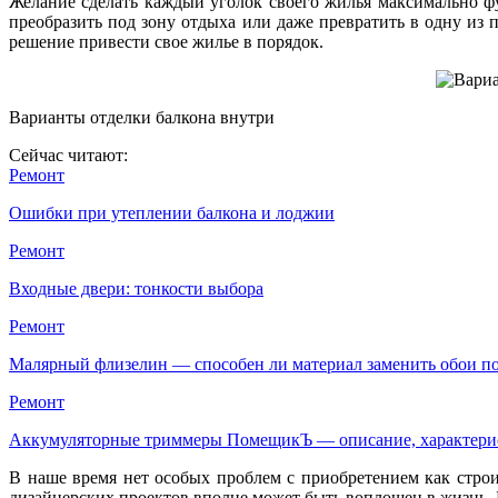
Желание сделать каждый уголок своего жилья максимально фу
преобразить под зону отдыха или даже превратить в одну из
решение привести свое жилье в порядок.
Варианты отделки балкона внутри
Сейчас читают:
Ремонт
Ошибки при утеплении балкона и лоджии
Ремонт
Входные двери: тонкости выбора
Ремонт
Малярный флизелин — способен ли материал заменить обои 
Ремонт
Аккумуляторные триммеры ПомещикЪ — описание, характер
В наше время нет особых проблем с приобретением как стро
дизайнерских проектов вполне может быть воплощен в жизнь. Н