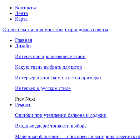
Контакты
Лента
Карта
Строительство и ремонт квартир и домов советы
Главная
Дизайн
Интересное про шелковые ткани
Какую ткань выбрать для штор
Интерьер в японском стиле на примерах
Интерьер в русском стиле
Prev
Next
Ремонт
Ошибки при утеплении балкона и лоджии
Входные двери: тонкости выбора
Малярный флизелин — способен ли материал заменить о