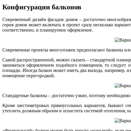
Конфигурации балконов
Современный дизайн фасадов домов – достаточно многообраз
серия домов может включать в проект сразу несколько вариант
соответственно, и планируемое оформление.
Современные проекты многоэтажек предполагают балконы ил
Самой распространенной, можно сказать – стандартной плани
заниматься оформлением подобного помещения, то следует о
площади. Иногда балкон может иметь два выхода, например, и
помещение перегородкой.
Стандартные балконы – достаточно узкие, поэтому необходимо
Кроме шестиметровых прямоугольных вариантов, бывают сем
утеплить должным образом и оснастить системой отопления, н
«Французский» балкон может быть просто «находкой», если по