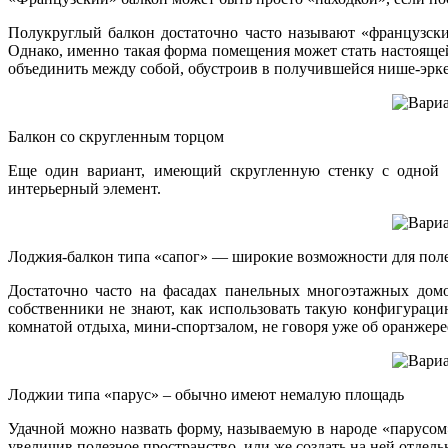
Полукруглый балкон достаточно часто называют «французски
Однако, именно такая форма помещения может стать настоящей
объединить между собой, обустроив в получившейся нише-эрке
Балкон со скругленным торцом
Еще один вариант, имеющий скругленную стенку с одной т
интерьерный элемент.
Лоджия-балкон типа «сапог» — широкие возможности для пол
Достаточно часто на фасадах панельных многоэтажных дом
собственники не знают, как использовать такую конфигураци
комнатой отдыха, мини-спортзалом, не говоря уже об оранжере
Лоджии типа «парус» – обычно имеют немалую площадь
Удачной можно назвать форму, называемую в народе «парусом
увеличив полезное пространство, или же создать на ней отдель