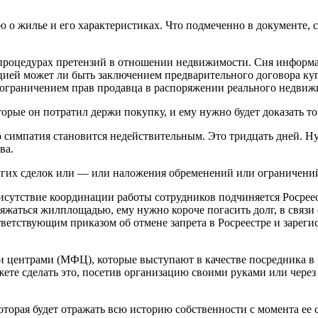
о жилье и его характеристиках. Что подмеченно в документе, с
 процедурах претензий в отношении недвижимости. Сия информа
цией может ли быть заключением предварительного договора куп
с ограничением прав продавца в распоряжении реального недвиж
торые он потратил держи покупку, и ему нужно будет доказать т
о симпатия становится недействительным. Это тридцать дней. Н
ва.
ругих сделок или — или наложения обременений или ограничени
исутствие координации работы сотрудников подчиняется Росреес
яжаться жилплощадью, ему нужно короче погасить долг, в связи 
ответствующим приказом об отмене запрета в Росреестре и заре
ентрами (МФЦ), которые выступают в качестве посредника в р
те сделать это, посетив организацию своими руками или через
которая будет отражать всю историю собственности с момента ее