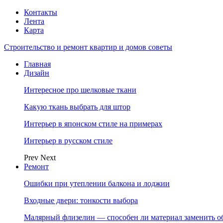
Контакты
Лента
Карта
Строительство и ремонт квартир и домов советы
Главная
Дизайн
Интересное про шелковые ткани
Какую ткань выбрать для штор
Интерьер в японском стиле на примерах
Интерьер в русском стиле
Prev
Next
Ремонт
Ошибки при утеплении балкона и лоджии
Входные двери: тонкости выбора
Малярный флизелин — способен ли материал заменить о