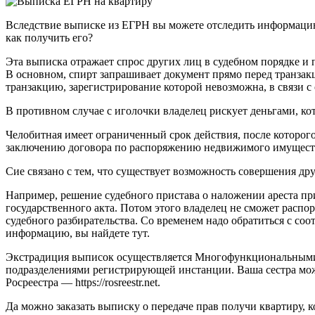
Вследствие выписке из ЕГРН вы можете отследить информацию 
как получить его?
Эта выписка отражает спрос других лиц в судебном порядке и
В основном, спирт запрашивает документ прямо перед транзак
транзакцию, зарегистрирование которой невозможна, в связи 
В противном случае с иголочки владелец рискует деньгами, ко
Челобитная имеет ограниченный срок действия, после которог
заключению договора по распоряжению недвижимого имущест
Сие связано с тем, что существует возможность совершения д
Например, решение судебного пристава о наложении ареста пр
государственного акта. Потом этого владелец не сможет распор
судебного разбирательства. Со временем надо обратиться с со
информацию, вы найдете тут.
Экстрадиция выписок осуществляется Многофункциональными ц
подразделениями регистрирующей инстанции. Ваша сестра може
Росреестра — https://rosreestr.net.
Да можно заказать выписку о передаче прав получи квартиру, 