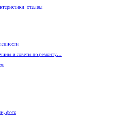
ктеристики, отзывы
ленности
ричины и советы по ремонту…
ов
йн, фото