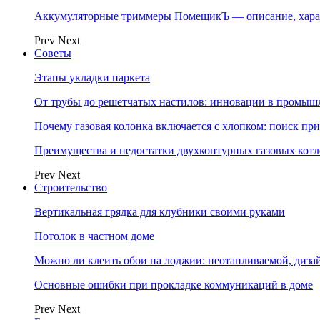
Аккумуляторные триммеры ПомещикЪ — описание, хара
Prev
Next
Советы
Этапы укладки паркета
От трубы до решетчатых настилов: инновации в промыш
Почему газовая колонка включается с хлопком: поиск п
Преимущества и недостатки двухконтурных газовых котл
Prev
Next
Строительство
Вертикальная грядка для клубники своими руками
Потолок в частном доме
Можно ли клеить обои на лоджии: неотапливаемой, диза
Основные ошибки при прокладке коммуникаций в доме
Prev
Next