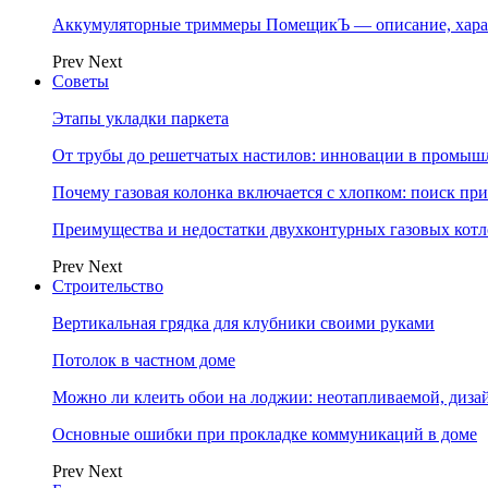
Аккумуляторные триммеры ПомещикЪ — описание, хара
Prev
Next
Советы
Этапы укладки паркета
От трубы до решетчатых настилов: инновации в промыш
Почему газовая колонка включается с хлопком: поиск п
Преимущества и недостатки двухконтурных газовых котл
Prev
Next
Строительство
Вертикальная грядка для клубники своими руками
Потолок в частном доме
Можно ли клеить обои на лоджии: неотапливаемой, диза
Основные ошибки при прокладке коммуникаций в доме
Prev
Next