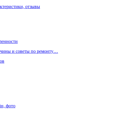
ктеристики, отзывы
ленности
ричины и советы по ремонту…
ов
йн, фото