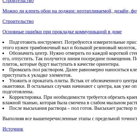
Строительство
Можно ли клеить обои на лоджии: неотапливаемой, дизайн, фо
Строительство
Основные ошибки при прокладке коммуникаций в доме
Подготовить инструмент. Потребуются измерительные присп
этого нужен трамбовочный вал и большой резиновый молоток, 
Обозначить центр. Нужно отмерить по каждой короткой сте
его, отпустить. Так получится линия посередине помещения. 
плиток, которые будут выступать в качестве ориентира.
Промазать пол раствором. Далее равномерно наноситься кле
приступать к укладке элементов.
Уложить и прокатать плиты. Встык от обозначенного центр
окантовки. В остальных случаях начинают с центра, как уже о
подготовлены.
Корректировка. При необходимости требуется обрезать крае
влажной тканью, которая была смочена в слабом мыльном раств
После высыхания раствора – пол готов. Высыхает раствор п
Выполняя все вышеперечисленные этапы с предельной точность
Источник