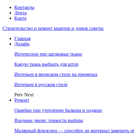
Контакты
Лента
Карта
Строительство и ремонт квартир и домов советы
Главная
Дизайн
Интересное про шелковые ткани
Какую ткань выбрать для штор
Интерьер в японском стиле на примерах
Интерьер в русском стиле
Prev
Next
Ремонт
Ошибки при утеплении балкона и лоджии
Входные двери: тонкости выбора
Малярный флизелин — способен ли материал заменить о