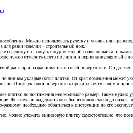
то
особления. Можно использовать рулетку и уголок или транспор
а для резки изделий – строительный нож.
нке середину и натянуть шнур между образовавшимися точками. 
После нужно отмерить центр по линии и перпендикулярно ей с п
евой раствор и разравнивается по всей поверхности. Он должен
а по линиям укладываются плитки. От края помещения может ук
писано. После укладки поверхность прокатывается валом и прос
вые плитки до достижения необходимого размер. Также нужно уд
оре. Желательно выдержать хотя бы несколько часов до начала э
о-разному: необходимо обратиться к инструкции по его эксплуат
ю, можно уложить виниловую плитку самостоятельно, что позво