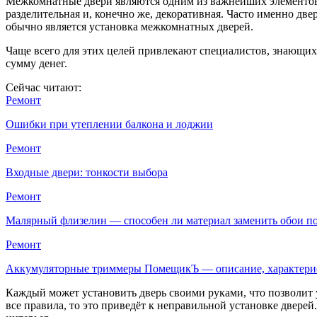
Межкомнатные двери являются одним из важнейших элементов о
разделительная и, конечно же, декоративная. Часто именно дв
обычно является установка межкомнатных дверей.
Чаще всего для этих целей привлекают специалистов, знающих 
сумму денег.
Сейчас читают:
Ремонт
Ошибки при утеплении балкона и лоджии
Ремонт
Входные двери: тонкости выбора
Ремонт
Малярный флизелин — способен ли материал заменить обои 
Ремонт
Аккумуляторные триммеры ПомещикЪ — описание, характер
Каждый может установить дверь своими руками, что позволит у
все правила, то это приведёт к неправильной установке дверей