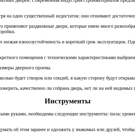
тных дверей. Современная индустрия стройматериалов предлаг
ря на один существенный недостаток: они отнимают достаточно 
о применяют раздвижные двери, которые имею много разнообразн
оробки.
 низкая износоустойчивость и короткий срок эксплуатации. Од
нкретного помещения с техническими характеристиками выбранн
азмеры дверного проема.
олько будет створок или секций, в какую сторону будут открыва
оверить, качественно ли собрана дверь, нет ли на ней видимых
Инструменты
ыми руками, необходимы следующие инструменты: пила; уровень; 
умать об этом заранее и одолжить у знакомых или друзей, чтобы 