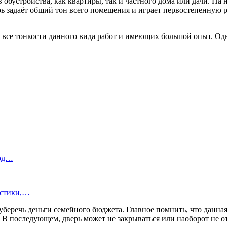
бустройства, как квартиры, так и частного дома или дачи. На
ерь задаёт общий тон всего помещения и играет первостепенную
все тонкости данного вида работ и имеющих большой опыт. Одна
под…
истики,…
беречь деньги семейного бюджета. Главное помнить, что данная 
. В последующем, дверь может не закрываться или наоборот не о