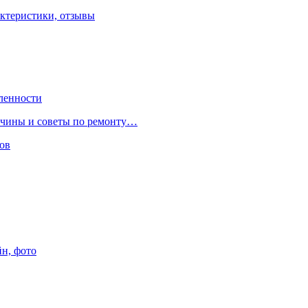
ктеристики, отзывы
ленности
ричины и советы по ремонту…
ов
йн, фото