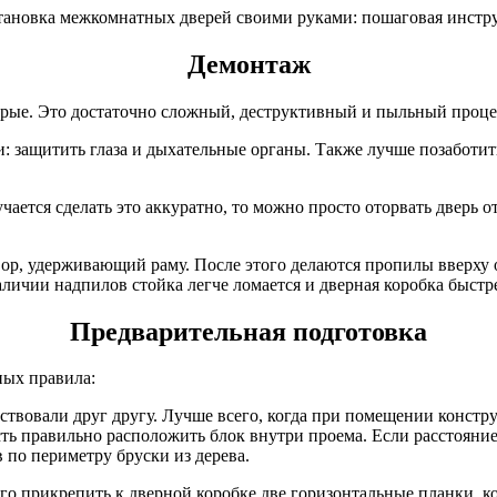
Демонтаж
арые. Это достаточно сложный, деструктивный и пыльный проце
: защитить глаза и дыхательные органы. Также лучше позаботить
ается сделать это аккуратно, то можно просто оторвать дверь от
вор, удерживающий раму. После этого делаются пропилы вверху о
личии надпилов стойка легче ломается и дверная коробка быстр
Предварительная подготовка
ных правила:
ствовали друг другу. Лучше всего, когда при помещении констр
сть правильно расположить блок внутри проема. Если расстояни
по периметру бруски из дерева.
сего прикрепить к дверной коробке две горизонтальные планки, 