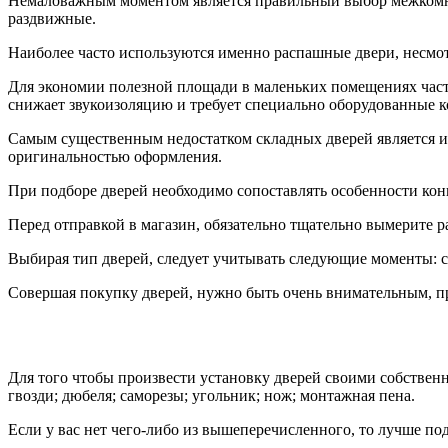
Немаловажным моментом является правильный выбор межкомна
раздвижные.
Наиболее часто используются именно распашные двери, несмот
Для экономии полезной площади в маленьких помещениях част
снижает звукоизоляцию и требует специально оборудованные к
Самым существенным недостатком складных дверей является их
оригинальностью оформления.
При подборе дверей необходимо сопоставлять особенности ко
Перед отправкой в магазин, обязательно тщательно вымерите р
Выбирая тип дверей, следует учитывать следующие моменты: ск
Совершая покупку дверей, нужно быть очень внимательным, пр
Для того чтобы произвести установку дверей своими собственн
гвозди; дюбеля; саморезы; угольник; нож; монтажная пена.
Если у вас нет чего-либо из вышеперечисленного, то лучше под