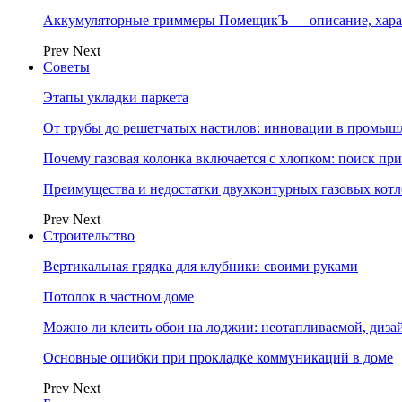
Аккумуляторные триммеры ПомещикЪ — описание, хара
Prev
Next
Советы
Этапы укладки паркета
От трубы до решетчатых настилов: инновации в промыш
Почему газовая колонка включается с хлопком: поиск п
Преимущества и недостатки двухконтурных газовых котл
Prev
Next
Строительство
Вертикальная грядка для клубники своими руками
Потолок в частном доме
Можно ли клеить обои на лоджии: неотапливаемой, диза
Основные ошибки при прокладке коммуникаций в доме
Prev
Next