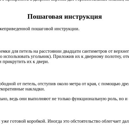
Пошаговая инструкция
ижеприведенной пошаговой инструкции.
мки для петель на расстоянии двадцати сантиметров от верхнег
о использовать угольник). Приложив их к дверному полотну, от
и прикрутить их к двери.
ободной от петель, отступив около метра от края, с помощью дре
екоративные накладки.
ьно, ведь они выполняют не только функциональную роль, но и
уже готовой коробкой. Иногда это обстоятельство облегчает да