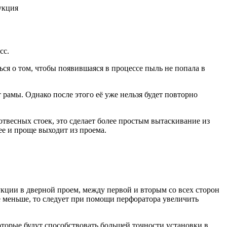
сс.
ся о том, чтобы появившаяся в процессе пыль не попала в
 рамы. Однако после этого её уже нельзя будет повторно
твесных стоек, это сделает более простым вытаскивание из
ее и проще выходит из проема.
укции в дверной проем, между первой и вторым со всех сторон
е меньше, то следует при помощи перфоратора увеличить
которые будут способствовать большей точности установки в