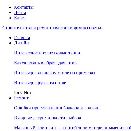
Контакты
Лента
Карта
Строительство и ремонт квартир и домов советы
Главная
Дизайн
Интересное про шелковые ткани
Какую ткань выбрать для штор
Интерьер в японском стиле на примерах
Интерьер в русском стиле
Prev
Next
Ремонт
Ошибки при утеплении балкона и лоджии
Входные двери: тонкости выбора
Малярный флизелин — способен ли материал заменить о