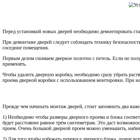
Перед установкой новых дверей необходимо демонтировать ст
При демонтаже дверей следует соблюдать технику безопасности
соседние помещения.
Первым делом снимаем дверное полотно с петель. Если не получ
применять.
Чтобы удалить дверную коробку, необходимо сразу убрать раст
проема дверной коробки с использованием монтировки. При на
Прежде чем начинать монтаж дверей, стоит запомнить два важ
1) Необходимо чтобы размеры дверного проема и блока соответ
будет расстояние равное трём сантиметрам. Это даст возможно
проем. Очень большой дверной проем можно уменьшить, набив 
2) Для того чтобы избежать перекоса дверного блока, лучше в