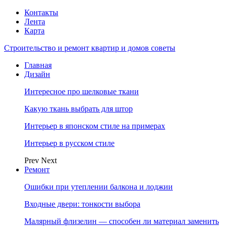
Контакты
Лента
Карта
Строительство и ремонт квартир и домов советы
Главная
Дизайн
Интересное про шелковые ткани
Какую ткань выбрать для штор
Интерьер в японском стиле на примерах
Интерьер в русском стиле
Prev
Next
Ремонт
Ошибки при утеплении балкона и лоджии
Входные двери: тонкости выбора
Малярный флизелин — способен ли материал заменить