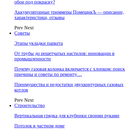
обои под покраску?
Аккумуляторные триммеры ПомещикЪ — описание,
характеристики, отзывы
Prev
Next
Советы
Этапы укладки паркета
От трубы до решетчатых настилов: инновации в
промышленности
Почему газовая колонка включается с хлопком: поиск
причины и советы по ремонту…
Преимущества и недостатки двухконтурных газовых
котлов
Prev
Next
Строительство
Вертикальная грядка для клубники своими руками
Потолок в частном доме