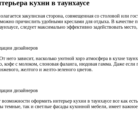
ерьера кухни в таунхаусе
олагается закулисная сторона, совмещенная со столовой или го
к можно причислить удобными креслами для отдыха. В качестве 
аунхаусе, следует максимально эффективно задействовать место
 него зависит, насколько уютной хорэ атмосфера в кухне таунха
о, кофе с молоком, слоновая фаланга, нюдовая гамма. Даже если
нжевого, желтого и желто-зеленого цветов.
 возможности оформить интерьер кухни в таунхаусе все как ест
ы темные, так и светлые фасады кухонной мебели, имеет важное