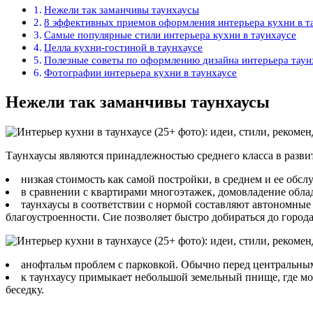
Нежели так заманчивы таунхаусы
8 эффективных приемов оформления интерьера кухни в т
Самые популярные стили интерьера кухни в таунхаусе
Целла кухни-гостиной в таунхаусе
Полезные советы по оформлению дизайна интерьера таун
Фотографии интерьера кухни в таунхаусе
Нежели так заманчивы таунхаусы
Таунхаусы являются принадлежностью среднего класса в разви
низкая стоимость как самой постройки, в среднем и ее обс
в сравнении с квартирами многоэтажек, домовладение обла
таунхаусы в соответствии с нормой составляют автономные
благоустроенности. Сие позволяет быстро добираться до город
анофтальм проблем с парковкой. Обычно перед центральным
к таунхаусу примыкает небольшой земельный пнище, где мо
беседку.