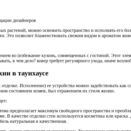
вых растений, можно освежить пространство и исполнять его бо
ти. Это позволит блаженствовать свежим видом и ароматом жив
нием во (избежание кухонь, совмещенных с гостиной. Этот элем
ать, в чем дело? ковер требует регулярного ухода, иначе возлю
ни в таунхаусе
отделке. Исполнение) ее устройства можно задействовать как со
нним состоянием хозяев, был отражением их стиля жизни.
дет:
ема предполагает максимум свободного пространства и преоблад
. В качестве отделки стен используется косметика или краска.
ель натуральная и качественная.