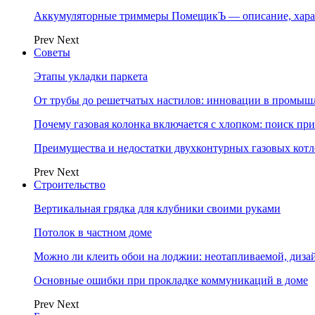
Аккумуляторные триммеры ПомещикЪ — описание, хара
Prev
Next
Советы
Этапы укладки паркета
От трубы до решетчатых настилов: инновации в промыш
Почему газовая колонка включается с хлопком: поиск п
Преимущества и недостатки двухконтурных газовых котл
Prev
Next
Строительство
Вертикальная грядка для клубники своими руками
Потолок в частном доме
Можно ли клеить обои на лоджии: неотапливаемой, диза
Основные ошибки при прокладке коммуникаций в доме
Prev
Next