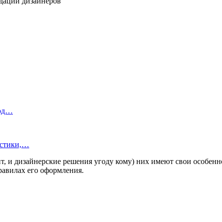
под…
истики,…
т, и дизайнерские решения угоду кому) них имеют свои особенно
равилах его оформления.