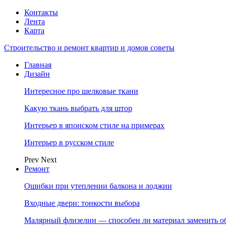
Контакты
Лента
Карта
Строительство и ремонт квартир и домов советы
Главная
Дизайн
Интересное про шелковые ткани
Какую ткань выбрать для штор
Интерьер в японском стиле на примерах
Интерьер в русском стиле
Prev
Next
Ремонт
Ошибки при утеплении балкона и лоджии
Входные двери: тонкости выбора
Малярный флизелин — способен ли материал заменить о