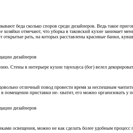
ывают беда сколько споров среди дизайнеров. Ведь такое приго
е хозяйки отмечают, что уборка в таковский кухне занимает ме
открытые рать, на которых расставлены красивые банки, кувши
ю. Стены в интерьере кухни таунхауса (бог) велел декорирова
в довольно отличный повод провести время за неспешным чаепит
а в помещении приставки не- хватит, его можно организовать у
ами освещения, можно не как сделать более удобным процесс п