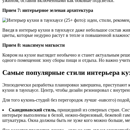
ужином, оставив включенными как боковые подсветки.
Прием 7: интерьерное зеленая архитектура
Введя в интерьер кухни в таунхаусе даже небольшое состав жи
цветы, которые недурно растут в тепле и повышенной влажнос
Прием 8: максимум мягкости
Ковром на кухне выглядит необычно и станет актуальным реше
одного помещения: зону сборы пищи и отдыха. Но важно учитыв
Самые популярные стили интерьера кух
Эпизодически разработка планировки завершена, приступают к 
кухни в таунхаусе. Центр, чтобы дизайн резонировал с внутре
Для того кухонь-студий без перегородок лучше -навсего) подой
Скандинавский стиль,
пришедший из северных стран. Сист
интерьере выполнены в белой, нежно-бирюзовый, бежевой гамме
штукатурка. Окна должны быть не хуже кого можно больше, меб