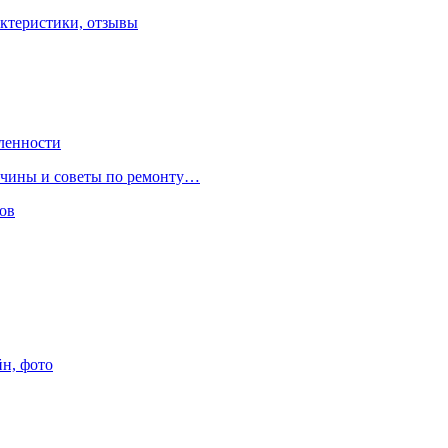
ктеристики, отзывы
ленности
ричины и советы по ремонту…
ов
йн, фото