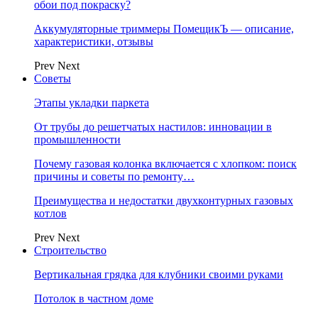
обои под покраску?
Аккумуляторные триммеры ПомещикЪ — описание,
характеристики, отзывы
Prev
Next
Советы
Этапы укладки паркета
От трубы до решетчатых настилов: инновации в
промышленности
Почему газовая колонка включается с хлопком: поиск
причины и советы по ремонту…
Преимущества и недостатки двухконтурных газовых
котлов
Prev
Next
Строительство
Вертикальная грядка для клубники своими руками
Потолок в частном доме