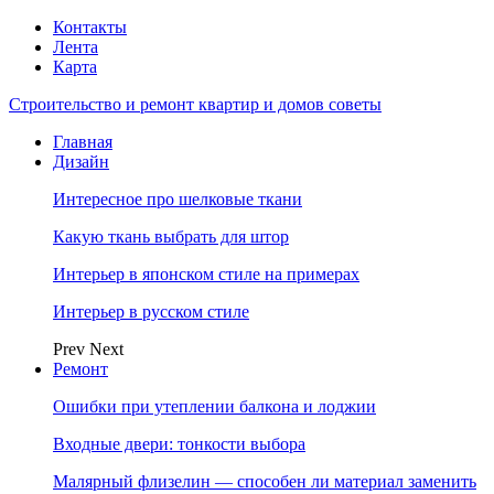
Контакты
Лента
Карта
Строительство и ремонт квартир и домов советы
Главная
Дизайн
Интересное про шелковые ткани
Какую ткань выбрать для штор
Интерьер в японском стиле на примерах
Интерьер в русском стиле
Prev
Next
Ремонт
Ошибки при утеплении балкона и лоджии
Входные двери: тонкости выбора
Малярный флизелин — способен ли материал заменить