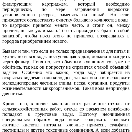
фильтрующим картриджем, который необходимо
периодически, по мере загрязнения выработки
установленного ресурса, заменять на новый. Но если
приходится осуществлять очистку большого количества воды,
то картридж придется менять часто, а стоит он, между
прочим, не так уж и мало. То есть приходится брать с собой
запасной, чтобы из-за этого не пришлось возвращаться в
город за приобретением нового.
Бывает и так, что если не только предназначенная для питья и
кухни, но и вся вода, поступающая в дом, должна проходить
через фильтр. Понятно, что обычным кувшином тут уже не
обойтись, так как он попросту не справится с такой объемной
задачей. Особенно это важно, когда вода забирается из
открытых водоемов или колодцев, так как она часто содержит
мелкодисперсные частицы глины, песка, органики, продукты
жизнедеятельности микроорганизмов. Такая вода непригодна
для питья.
Кроме того, в почве накапливаются различные отходы от
сельскохозяйственных работ, откуда со временем неизбежно
попадают в грунтовые воды. Поэтому неочищенная
специальным образом вода может содержать содержит
азотные кислоты, нитраты, хлорные примеси, сульфаты,
пестициды и другие токсичные соединения. А если добавить