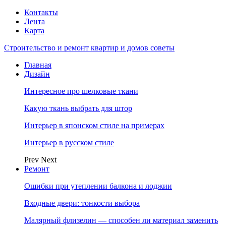
Контакты
Лента
Карта
Строительство и ремонт квартир и домов советы
Главная
Дизайн
Интересное про шелковые ткани
Какую ткань выбрать для штор
Интерьер в японском стиле на примерах
Интерьер в русском стиле
Prev
Next
Ремонт
Ошибки при утеплении балкона и лоджии
Входные двери: тонкости выбора
Малярный флизелин — способен ли материал заменить