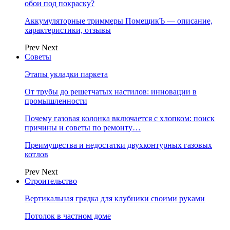
обои под покраску?
Аккумуляторные триммеры ПомещикЪ — описание,
характеристики, отзывы
Prev
Next
Советы
Этапы укладки паркета
От трубы до решетчатых настилов: инновации в
промышленности
Почему газовая колонка включается с хлопком: поиск
причины и советы по ремонту…
Преимущества и недостатки двухконтурных газовых
котлов
Prev
Next
Строительство
Вертикальная грядка для клубники своими руками
Потолок в частном доме