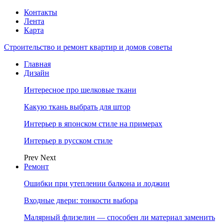
Контакты
Лента
Карта
Строительство и ремонт квартир и домов советы
Главная
Дизайн
Интересное про шелковые ткани
Какую ткань выбрать для штор
Интерьер в японском стиле на примерах
Интерьер в русском стиле
Prev
Next
Ремонт
Ошибки при утеплении балкона и лоджии
Входные двери: тонкости выбора
Малярный флизелин — способен ли материал заменить