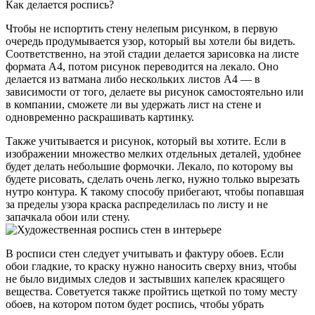
Как делается роспись?
Чтобы не испортить стену нелепым рисунком, в первую
очередь продумывается узор, который вы хотели бы видеть.
Соответственно, на этой стадии делается зарисовка на листе
формата А4, потом рисунок переводится на лекало. Оно
делается из ватмана либо нескольких листов А4 — в
зависимости от того, делаете вы рисунок самостоятельно или
в компании, сможете ли вы удержать лист на стене и
одновременно раскрашивать картинку.
Также учитывается и рисунок, который вы хотите. Если в
изображении множество мелких отдельных деталей, удобнее
будет делать небольшие формочки. Лекало, по которому вы
будете рисовать, сделать очень легко, нужно только вырезать
нутро контура. К такому способу прибегают, чтобы попавшая
за пределы узора краска распределилась по листу и не
запачкала обои или стену.
В росписи стен следует учитывать и фактуру обоев. Если
обои гладкие, то краску нужно наносить сверху вниз, чтобы
не было видимых следов и застывших капелек красящего
вещества. Советуется также пройтись щеткой по тому месту
обоев, на котором потом будет роспись, чтобы убрать