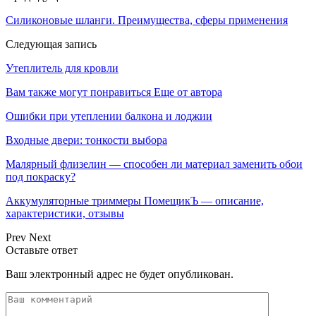
Силиконовые шланги. Преимущества, сферы применения
Следующая запись
Утеплитель для кровли
Вам также могут понравиться
Еще от автора
Ошибки при утеплении балкона и лоджии
Входные двери: тонкости выбора
Малярный флизелин — способен ли материал заменить обои
под покраску?
Аккумуляторные триммеры ПомещикЪ — описание,
характеристики, отзывы
Prev
Next
Оставьте ответ
Ваш электронный адрес не будет опубликован.