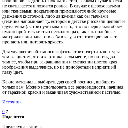
излишнюю гладкость с покрытия стен, в таком случае краска
не скатывается и ложится ровнее. В случае с шероховатыми
или тканевыми покрытиями применяются либо круговые
движения кисточкой, либо движения как бы тычками
(техника напоминает ту, которой в детстве рисовали цыплят и
одуванчики). Стоит учитывать и то, что по шершавым обоям
нужно пройтись кистью несколько раз, так как подобные
материалы впитывают в себя влагу, и от этого цвет может
пропасть или потерять яркость.
Для улучшения объемного эффекта стоит очертить контуры
тем же цветом, что и картинка в том месте, но на тон-два
темнее, чтобы при закрашивании и смешении цветов края
изображения выделялись, но не приобретали неприятный
глазу цвет.
Какие материалы выбирать для своей росписи, выбирать
только вам. Можно использовать все разновидности, начиная
от гаражной краски и заканчивая художественной пастелью.
Источник
0
7
Поделится
Предыдущая запись