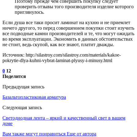
Поэтому прежде чем совершить покупку следует
проверить отзывы того производителя изделие которого
приглянулось.
Если душа все таки просит ламинат на кухню и не приемлет
ничего другого, то перед совершением покупки стоит изучить
все подводные камни производителей и те, что могут ожидать
во время эксплуатации. Экономить в данных обстоятельствах
не стоит, ведь скупой, как все знают, платит дважды.
Источник: http://silastroy.com/silastroy.com/materials/kakoe-
pokrytie-dlya-kuhni-vybrat-laminat-plyusy-i-minusy.html
0
12
Поделится
Предыдущая запись
Базальтопластиковая арматура
Следующая запись
Светодиодная лента – яркий и качественный свет в вашем
доме
Вам также могут понравиться
Еще от автора