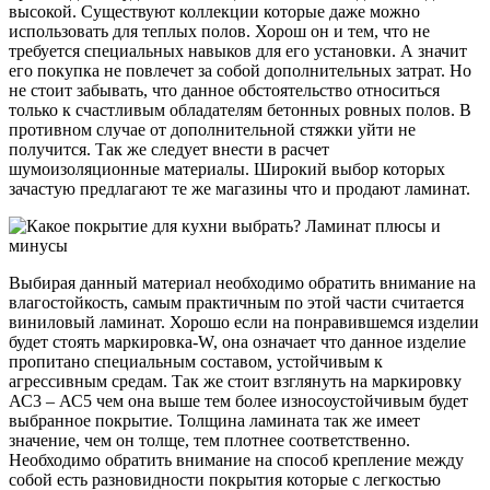
высокой. Существуют коллекции которые даже можно
использовать для теплых полов. Хорош он и тем, что не
требуется специальных навыков для его установки. А значит
его покупка не повлечет за собой дополнительных затрат. Но
не стоит забывать, что данное обстоятельство относиться
только к счастливым обладателям бетонных ровных полов. В
противном случае от дополнительной стяжки уйти не
получится. Так же следует внести в расчет
шумоизоляционные материалы. Широкий выбор которых
зачастую предлагают те же магазины что и продают ламинат.
Выбирая данный материал необходимо обратить внимание на
влагостойкость, самым практичным по этой части считается
виниловый ламинат. Хорошо если на понравившемся изделии
будет стоять маркировка-W, она означает что данное изделие
пропитано специальным составом, устойчивым к
агрессивным средам. Так же стоит взглянуть на маркировку
АС3 – АС5 чем она выше тем более износоустойчивым будет
выбранное покрытие. Толщина ламината так же имеет
значение, чем он толще, тем плотнее соответственно.
Необходимо обратить внимание на способ крепление между
собой есть разновидности покрытия которые с легкостью