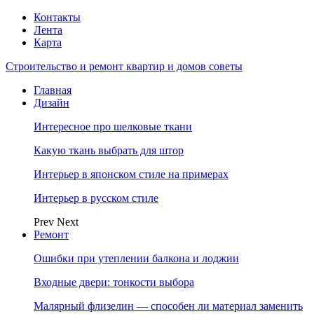
Контакты
Лента
Карта
Строительство и ремонт квартир и домов советы
Главная
Дизайн
Интересное про шелковые ткани
Какую ткань выбрать для штор
Интерьер в японском стиле на примерах
Интерьер в русском стиле
Prev
Next
Ремонт
Ошибки при утеплении балкона и лоджии
Входные двери: тонкости выбора
Малярный флизелин — способен ли материал заменить