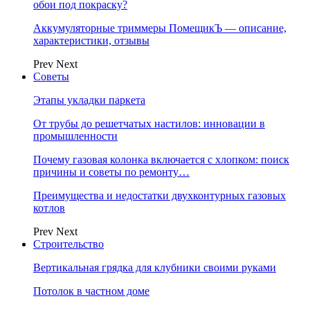
обои под покраску?
Аккумуляторные триммеры ПомещикЪ — описание,
характеристики, отзывы
Prev
Next
Советы
Этапы укладки паркета
От трубы до решетчатых настилов: инновации в
промышленности
Почему газовая колонка включается с хлопком: поиск
причины и советы по ремонту…
Преимущества и недостатки двухконтурных газовых
котлов
Prev
Next
Строительство
Вертикальная грядка для клубники своими руками
Потолок в частном доме