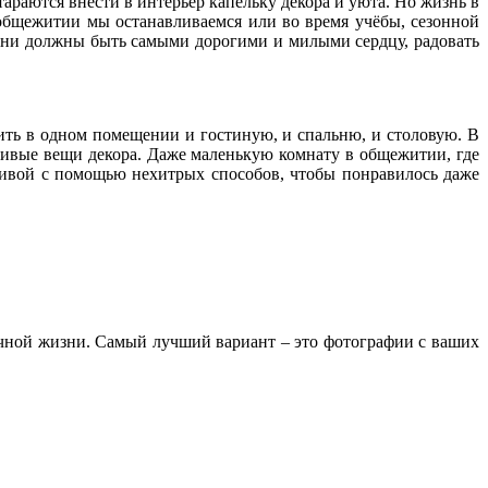
раются внести в интерьер капельку декора и уюта. Но жизнь в
 общежитии мы останавливаемся или во время учёбы, сезонной
с они должны быть самыми дорогими и милыми сердцу, радовать
тить в одном помещении и гостиную, и спальню, и столовую. В
сивые вещи декора. Даже маленькую комнату в общежитии, где
асивой с помощью нехитрых способов, чтобы понравилось даже
ичной жизни. Самый лучший вариант – это фотографии с ваших