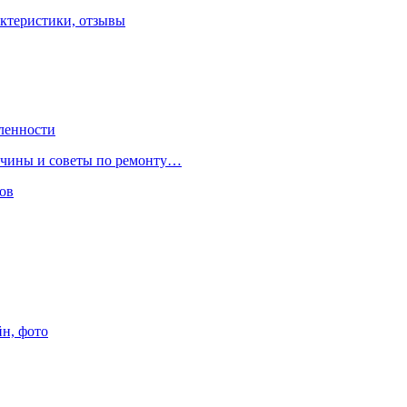
ктеристики, отзывы
ленности
ричины и советы по ремонту…
ов
йн, фото