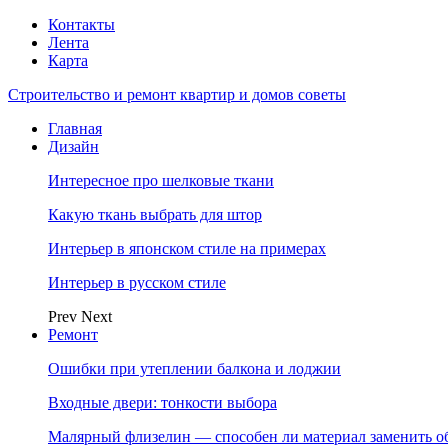
Контакты
Лента
Карта
Строительство и ремонт квартир и домов советы
Главная
Дизайн
Интересное про шелковые ткани
Какую ткань выбрать для штор
Интерьер в японском стиле на примерах
Интерьер в русском стиле
Prev
Next
Ремонт
Ошибки при утеплении балкона и лоджии
Входные двери: тонкости выбора
Малярный флизелин — способен ли материал заменить о