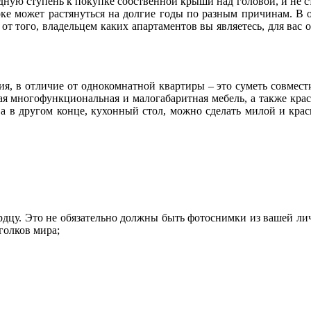
ную ступень к покупке собственной крыши над головой, и не ста
оке может растянуться на долгие годы по разным причинам. В
 от того, владельцем каких апартаментов вы являетесь, для ва
ия, в отличие от однокомнатной квартиры – это суметь совмес
ная многофункциональная и малогабаритная мебель, а также кра
, а в другом конце, кухонный стол, можно сделать милой и кр
ердцу. Это не обязательно должны быть фотоснимки из вашей л
голков мира;