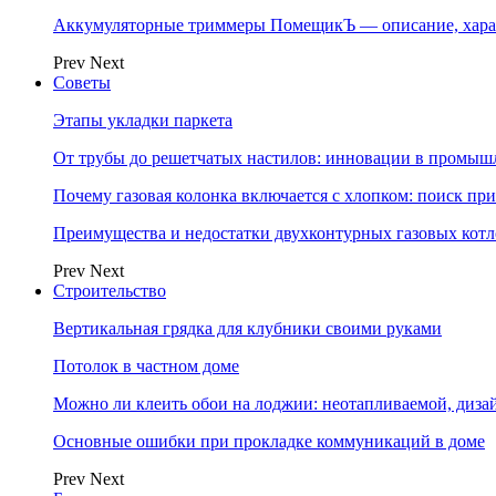
Аккумуляторные триммеры ПомещикЪ — описание, хара
Prev
Next
Советы
Этапы укладки паркета
От трубы до решетчатых настилов: инновации в промыш
Почему газовая колонка включается с хлопком: поиск п
Преимущества и недостатки двухконтурных газовых котл
Prev
Next
Строительство
Вертикальная грядка для клубники своими руками
Потолок в частном доме
Можно ли клеить обои на лоджии: неотапливаемой, диза
Основные ошибки при прокладке коммуникаций в доме
Prev
Next