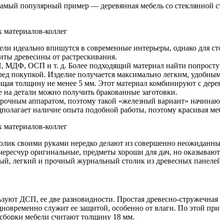
 Самый популярный пример — деревянная мебель со стеклянной
одели идеально впишутся в современные интерьеры, однако для с
иты древесины от растрескивания.
МДФ, ОСП и т. д. Более подходящий материал найти попросту н
еред покупкой. Изделие получается максимально легким, удобным
еющая толщину не менее 5 мм. Этот материал комбинируют с де
е на детали можно получить бракованные заготовки.
арочным аппаратом, поэтому такой «железный вариант» начинаю
дполагает наличие опыта подобной работы, поэтому красивая ме
толик своими руками нередко делают из совершенно неожиданных
 чересчур оригинальные, предметы хороши для дач, но оказываю
ый, легкий и прочный журнальный столик из древесных панелей
ьзуют ДСП, ее две разновидности. Простая древесно-стружечна
новременно служит ее защитой, особенно от влаги. По этой пр
сборки мебели считают толщину 18 мм.