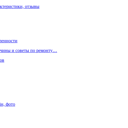
ктеристики, отзывы
ленности
ричины и советы по ремонту…
ов
йн, фото