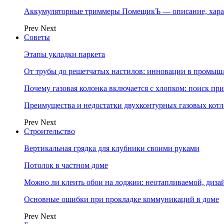
Аккумуляторные триммеры ПомещикЪ — описание, хара
Prev
Next
Советы
Этапы укладки паркета
От трубы до решетчатых настилов: инновации в промыш
Почему газовая колонка включается с хлопком: поиск п
Преимущества и недостатки двухконтурных газовых котл
Prev
Next
Строительство
Вертикальная грядка для клубники своими руками
Потолок в частном доме
Можно ли клеить обои на лоджии: неотапливаемой, диза
Основные ошибки при прокладке коммуникаций в доме
Prev
Next