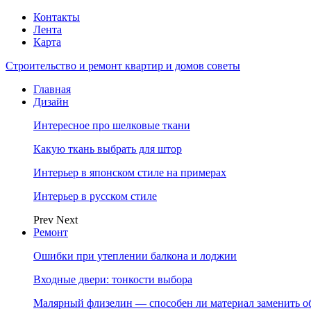
Контакты
Лента
Карта
Строительство и ремонт квартир и домов советы
Главная
Дизайн
Интересное про шелковые ткани
Какую ткань выбрать для штор
Интерьер в японском стиле на примерах
Интерьер в русском стиле
Prev
Next
Ремонт
Ошибки при утеплении балкона и лоджии
Входные двери: тонкости выбора
Малярный флизелин — способен ли материал заменить о