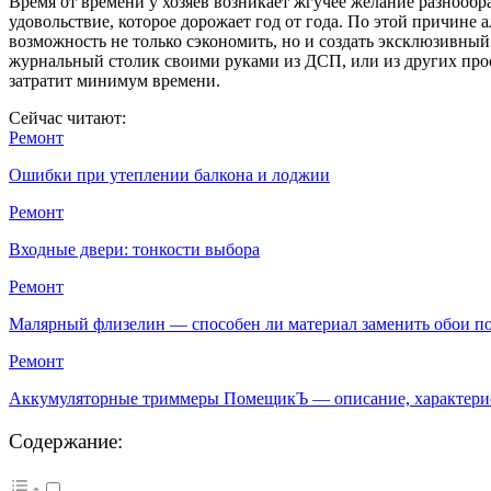
Время от времени у хозяев возникает жгучее желание разнооб
удовольствие, которое дорожает год от года. По этой причине 
возможность не только сэкономить, но и создать эксклюзивны
журнальный столик своими руками из ДСП, или из других просты
затратит минимум времени.
Сейчас читают:
Ремонт
Ошибки при утеплении балкона и лоджии
Ремонт
Входные двери: тонкости выбора
Ремонт
Малярный флизелин — способен ли материал заменить обои 
Ремонт
Аккумуляторные триммеры ПомещикЪ — описание, характер
Содержание: