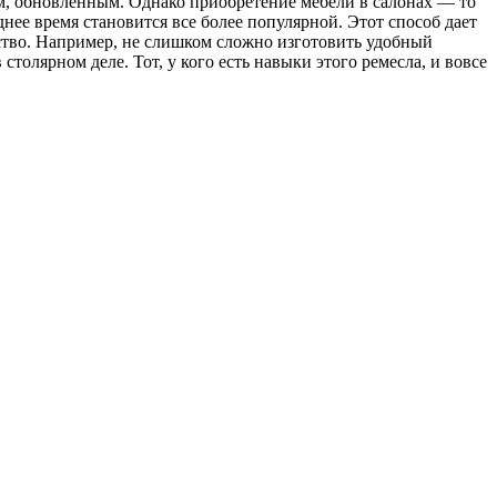
ым, обновленным. Однако приобретение мебели в салонах — то
нее время становится все более популярной. Этот способ дает
нство. Например, не слишком сложно изготовить удобный
олярном деле. Тот, у кого есть навыки этого ремесла, и вовсе