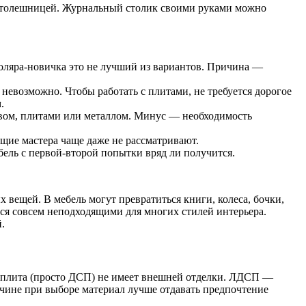
 столешницей. Журнальный столик своими руками можно
толяра-новичка это не лучший из вариантов. Причина —
евозможно. Чтобы работать с плитами, не требуется дорогое
.
ревом, плитами или металлом. Минус — необходимость
щие мастера чаще даже не рассматривают.
бель с первой-второй попытки вряд ли получится.
 вещей. В мебель могут превратиться книги, колеса, бочки,
тся совсем неподходящими для многих стилей интерьера.
.
я плита (просто ДСП) не имеет внешней отделки. ЛДСП —
ичине при выборе материал лучше отдавать предпочтение