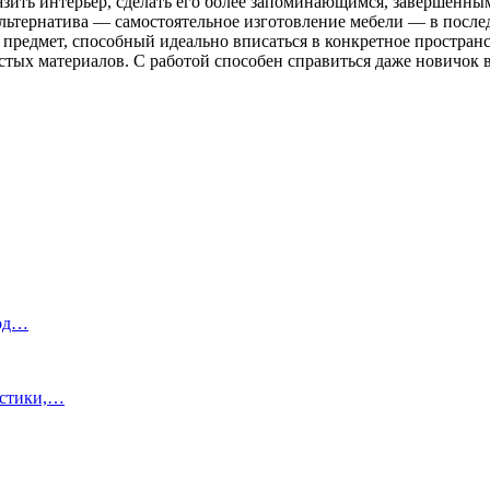
разить интерьер, сделать его более запоминающимся, завершенн
альтернатива — самостоятельное изготовление мебели — в послед
й предмет, способный идеально вписаться в конкретное простра
х материалов. С работой способен справиться даже новичок в ст
под…
истики,…