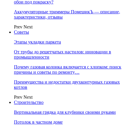
обои под покраску?
Аккумуляторные триммеры ПомещикЪ — описание,
характеристики, отзывы
Prev
Next
Советы
Этапы укладки паркета
От трубы до решетчатых настилов: инновации в
промышленности
Почему газовая колонка включается с хлопком: поиск
причины и советы по ремонту…
Преимущества и недостатки двухконтурных газовых
котлов
Prev
Next
Строительство
Вертикальная грядка для клубники своими руками
Потолок в частном доме