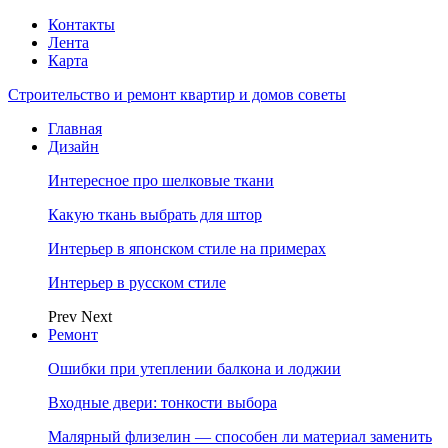
Контакты
Лента
Карта
Строительство и ремонт квартир и домов советы
Главная
Дизайн
Интересное про шелковые ткани
Какую ткань выбрать для штор
Интерьер в японском стиле на примерах
Интерьер в русском стиле
Prev
Next
Ремонт
Ошибки при утеплении балкона и лоджии
Входные двери: тонкости выбора
Малярный флизелин — способен ли материал заменить