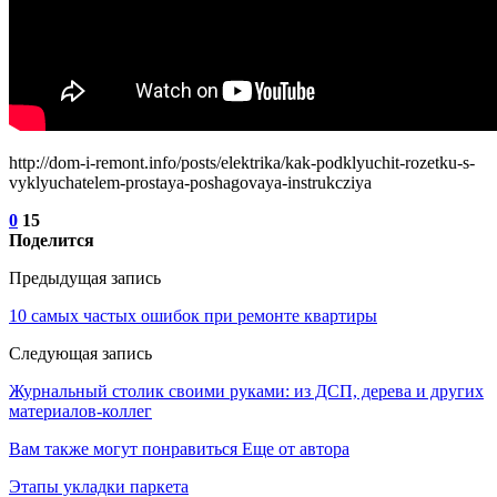
http://dom-i-remont.info/posts/elektrika/kak-podklyuchit-rozetku-s-
vyklyuchatelem-prostaya-poshagovaya-instrukcziya
0
15
Поделится
Предыдущая запись
10 самых частых ошибок при ремонте квартиры
Следующая запись
Журнальный столик своими руками: из ДСП, дерева и других
материалов-коллег
Вам также могут понравиться
Еще от автора
Этапы укладки паркета