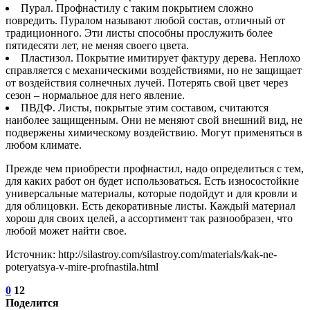
Пурал. Профнастилу с таким покрытием сложно
повредить. Пуралом называют любой состав, отличный от
традиционного. Эти листы способны прослужить более
пятидесяти лет, не меняя своего цвета.
Пластизол. Покрытие имитирует фактуру дерева. Неплохо
справляется с механическими воздействиями, но не защищает
от воздействия солнечных лучей. Потерять свой цвет через
сезон – нормальное для него явление.
ПВДФ. Листы, покрытые этим составом, считаются
наиболее защищенным. Они не меняют свой внешний вид, не
подвержены химическому воздействию. Могут применяться в
любом климате.
Прежде чем приобрести профнастил, надо определиться с тем,
для каких работ он будет использоваться. Есть износостойкие
универсальные материалы, которые подойдут и для кровли и
для облицовки. Есть декоративные листы. Каждый материал
хорош для своих целей, а ассортимент так разнообразен, что
любой может найти свое.
Источник: http://silastroy.com/silastroy.com/materials/kak-ne-
poteryatsya-v-mire-profnastila.html
0
12
Поделится