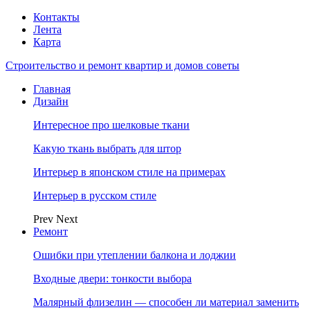
Контакты
Лента
Карта
Строительство и ремонт квартир и домов советы
Главная
Дизайн
Интересное про шелковые ткани
Какую ткань выбрать для штор
Интерьер в японском стиле на примерах
Интерьер в русском стиле
Prev
Next
Ремонт
Ошибки при утеплении балкона и лоджии
Входные двери: тонкости выбора
Малярный флизелин — способен ли материал заменить