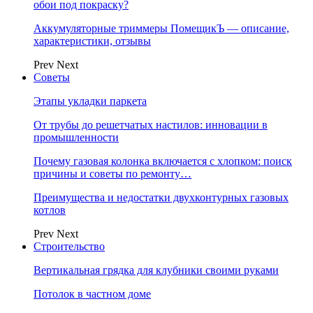
обои под покраску?
Аккумуляторные триммеры ПомещикЪ — описание,
характеристики, отзывы
Prev
Next
Советы
Этапы укладки паркета
От трубы до решетчатых настилов: инновации в
промышленности
Почему газовая колонка включается с хлопком: поиск
причины и советы по ремонту…
Преимущества и недостатки двухконтурных газовых
котлов
Prev
Next
Строительство
Вертикальная грядка для клубники своими руками
Потолок в частном доме