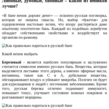
Липовые, дубовые, хвойные – какой из веников
лучше?
«В бане веник дороже денег» — исконно русская поговорка,
которая не лишена смысла. Но, выбор «букетов» для
оздоровления настолько велик, что впору растеряться даже
опытному посетителю бань. Каждый из подобных атрибутов
обладает собственными свойствами и воздействует на
организм по-разному.
Какой веник выбрать
Березовый
– является наиболее популярным и заслуженно
считается символом именно русских бань. Вещества, которые
выделяются листьями этого дерева, а именно эфирные масла,
витамины, такие как С и А, дубильные вещества,
обеззараживают воздух и убивают микробы. Полезен он будет
для курильщиков и людей с легочными заболеваниями. Кроме
того, русская березка отлично поднимает иммунитет,
повышает тонус, улучшает состояние кожных покровов и
разглаживает морщины.