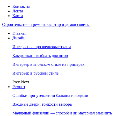
Контакты
Лента
Карта
Строительство и ремонт квартир и домов советы
Главная
Дизайн
Интересное про шелковые ткани
Какую ткань выбрать для штор
Интерьер в японском стиле на примерах
Интерьер в русском стиле
Prev
Next
Ремонт
Ошибки при утеплении балкона и лоджии
Входные двери: тонкости выбора
Малярный флизелин — способен ли материал заменить