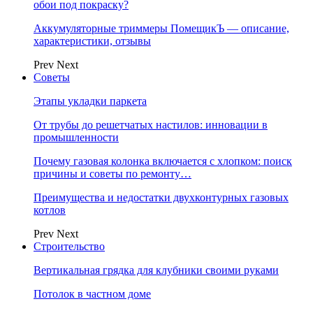
обои под покраску?
Аккумуляторные триммеры ПомещикЪ — описание,
характеристики, отзывы
Prev
Next
Советы
Этапы укладки паркета
От трубы до решетчатых настилов: инновации в
промышленности
Почему газовая колонка включается с хлопком: поиск
причины и советы по ремонту…
Преимущества и недостатки двухконтурных газовых
котлов
Prev
Next
Строительство
Вертикальная грядка для клубники своими руками
Потолок в частном доме