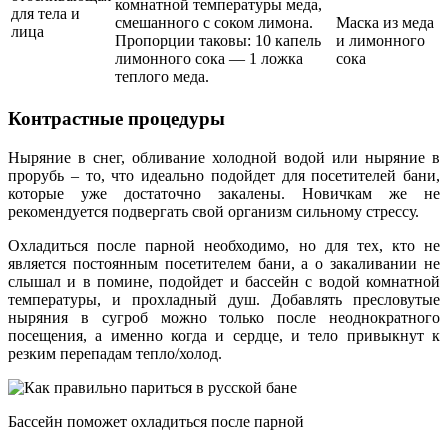
комнатной температуры меда,
для тела и
смешанного с соком лимона.
Маска из меда
лица
Пропорции таковы: 10 капель
и лимонного
лимонного сока — 1 ложка
сока
теплого меда.
Контрастные процедуры
Ныряние в снег, обливание холодной водой или ныряние в
прорубь – то, что идеально подойдет для посетителей бани,
которые уже достаточно закалены. Новичкам же не
рекомендуется подвергать свой организм сильному стрессу.
Охладиться после парной необходимо, но для тех, кто не
является постоянным посетителем бани, а о закаливании не
слышал и в помине, подойдет и бассейн с водой комнатной
температуры, и прохладный душ. Добавлять пресловутые
ныряния в сугроб можно только после неоднократного
посещения, а именно когда и сердце, и тело привыкнут к
резким перепадам тепло/холод.
Бассейн поможет охладиться после парной