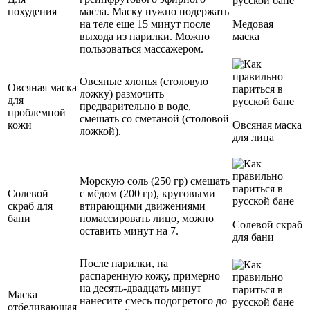
похудения
масла. Маску нужно подержать
на теле еще 15 минут после
Медовая
выхода из парилки. Можно
маска
пользоваться массажером.
Овсяные хлопья (столовую
Овсяная маска
ложку) размочить
для
предварительно в воде,
проблемной
смешать со сметаной (столовой
кожи
Овсяная маска
ложкой).
для лица
Морскую соль (250 гр) смешать
Солевой
с мёдом (200 гр), круговыми
скраб для
втирающими движениями
бани
помассировать лицо, можно
Солевой скраб
оставить минут на 7.
для бани
После парилки, на
распаренную кожу, примерно
на десять-двадцать минут
Маска
нанесите смесь подогретого до
отбеливающая