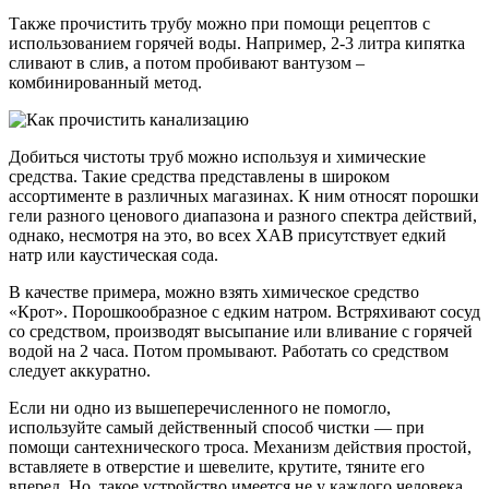
Также прочистить трубу можно при помощи рецептов с
использованием горячей воды. Например, 2-3 литра кипятка
сливают в слив, а потом пробивают вантузом –
комбинированный метод.
Добиться чистоты труб можно используя и химические
средства. Такие средства представлены в широком
ассортименте в различных магазинах. К ним относят порошки
гели разного ценового диапазона и разного спектра действий,
однако, несмотря на это, во всех ХАВ присутствует едкий
натр или каустическая сода.
В качестве примера, можно взять химическое средство
«Крот». Порошкообразное с едким натром. Встряхивают сосуд
со средством, производят высыпание или вливание с горячей
водой на 2 часа. Потом промывают. Работать со средством
следует аккуратно.
Если ни одно из вышеперечисленного не помогло,
используйте самый действенный способ чистки — при
помощи сантехнического троса. Механизм действия простой,
вставляете в отверстие и шевелите, крутите, тяните его
вперед. Но, такое устройство имеется не у каждого человека.