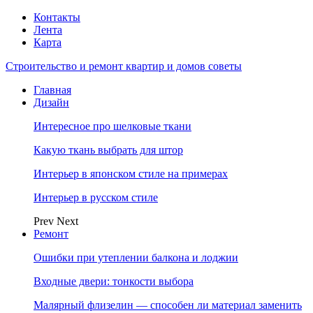
Контакты
Лента
Карта
Строительство и ремонт квартир и домов советы
Главная
Дизайн
Интересное про шелковые ткани
Какую ткань выбрать для штор
Интерьер в японском стиле на примерах
Интерьер в русском стиле
Prev
Next
Ремонт
Ошибки при утеплении балкона и лоджии
Входные двери: тонкости выбора
Малярный флизелин — способен ли материал заменить