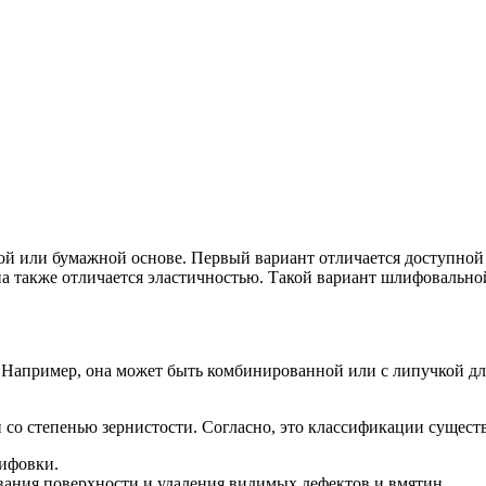
й или бумажной основе. Первый вариант отличается доступной с
Она также отличается эластичностью. Такой вариант шлифовальн
 Например, она может быть комбинированной или с липучкой дл
 со степенью зернистости. Согласно, это классификации сущес
лифовки.
вания поверхности и удаления видимых дефектов и вмятин.