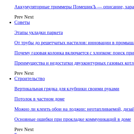
Аккумуляторные триммеры ПомещикЪ — описание, хара
Prev
Next
Советы
Этапы укладки паркета
От трубы до решетчатых настилов: инновации в промыш
Почему газовая колонка включается с хлопком: поиск п
Преимущества и недостатки двухконтурных газовых котл
Prev
Next
Строительство
Вертикальная грядка для клубники своими руками
Потолок в частном доме
Можно ли клеить обои на лоджии: неотапливаемой, диза
Основные ошибки при прокладке коммуникаций в доме
Prev
Next