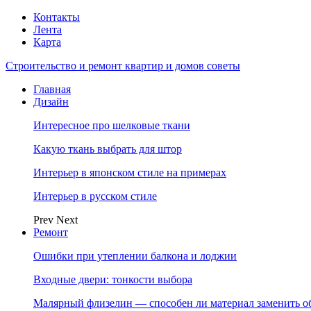
Контакты
Лента
Карта
Строительство и ремонт квартир и домов советы
Главная
Дизайн
Интересное про шелковые ткани
Какую ткань выбрать для штор
Интерьер в японском стиле на примерах
Интерьер в русском стиле
Prev
Next
Ремонт
Ошибки при утеплении балкона и лоджии
Входные двери: тонкости выбора
Малярный флизелин — способен ли материал заменить о