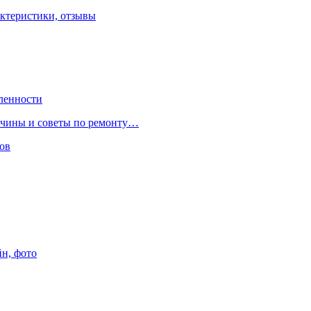
ктеристики, отзывы
ленности
ричины и советы по ремонту…
ов
йн, фото