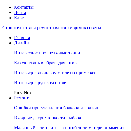
Контакты
Лента
Карта
Строительство и ремонт квартир и домов советы
Главная
Дизайн
Интересное про шелковые ткани
Какую ткань выбрать для штор
Интерьер в японском стиле на примерах
Интерьер в русском стиле
Prev
Next
Ремонт
Ошибки при утеплении балкона и лоджии
Входные двери: тонкости выбора
Малярный флизелин — способен ли материал заменить