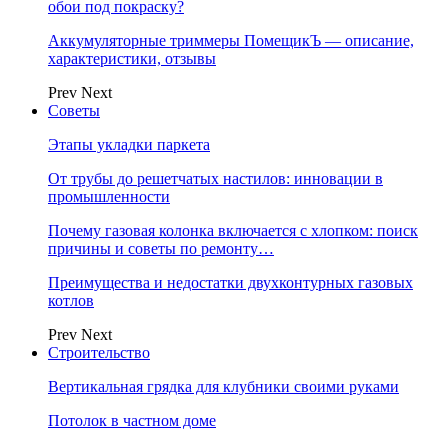
обои под покраску?
Аккумуляторные триммеры ПомещикЪ — описание,
характеристики, отзывы
Prev
Next
Советы
Этапы укладки паркета
От трубы до решетчатых настилов: инновации в
промышленности
Почему газовая колонка включается с хлопком: поиск
причины и советы по ремонту…
Преимущества и недостатки двухконтурных газовых
котлов
Prev
Next
Строительство
Вертикальная грядка для клубники своими руками
Потолок в частном доме