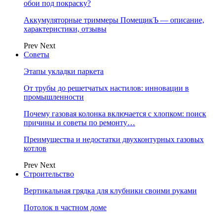
обои под покраску?
Аккумуляторные триммеры ПомещикЪ — описание,
характеристики, отзывы
Prev
Next
Советы
Этапы укладки паркета
От трубы до решетчатых настилов: инновации в
промышленности
Почему газовая колонка включается с хлопком: поиск
причины и советы по ремонту…
Преимущества и недостатки двухконтурных газовых
котлов
Prev
Next
Строительство
Вертикальная грядка для клубники своими руками
Потолок в частном доме