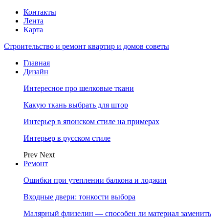
Контакты
Лента
Карта
Строительство и ремонт квартир и домов советы
Главная
Дизайн
Интересное про шелковые ткани
Какую ткань выбрать для штор
Интерьер в японском стиле на примерах
Интерьер в русском стиле
Prev
Next
Ремонт
Ошибки при утеплении балкона и лоджии
Входные двери: тонкости выбора
Малярный флизелин — способен ли материал заменить