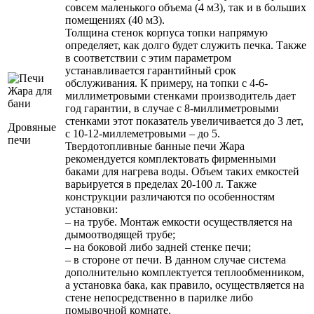
совсем маленького объема (4 м3), так и в больших
помещениях (40 м3).
Толщина стенок корпуса топки напрямую
определяет, как долго будет служить печка. Также
в соответствии с этим параметром
устанавливается гарантийный срок
обслуживания. К примеру, на топки с 4-6-
миллиметровыми стенками производитель дает
год гарантии, в случае с 8-миллиметровыми
стенками этот показатель увеличивается до 3 лет,
Дровяные
с 10-12-миллеметровыми – до 5.
печи
Твердотопливные банные печи Жара
рекомендуется комплектовать фирменными
баками для нагрева воды. Объем таких емкостей
варьируется в пределах 20-100 л. Также
конструкции различаются по особенностям
установки:
– на трубе. Монтаж емкости осуществляется на
дымоотводящей трубе;
– на боковой либо задней стенке печи;
– в стороне от печи. В данном случае система
дополнительно комплектуется теплообменником,
а установка бака, как правило, осуществляется на
стене непосредственно в парилке либо
помывочной комнате.