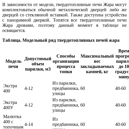
В зависимости от модели, твердотопливные печи Жара могут
комплектоваться обычной металлической дверцей либо же
дверцей со стеклянной вставкой. Также доступны устройства
с панорамной дверкой. Топятся все твердотопливные печи
Жара дровами, поэтому данный момент в таблице не
освящается.
Таблица. Модельный ряд твердотопливных печей жара
Вре
Способы
Максимальный
прогр
Допустимый
Модель
организации
вес
парил
объем
печи
процесса
закладываемых
до 1
парилки, м3
топки
камней, кг
градус
мину
Из парилки,
Экстра
4-12
предбанника,
60
40-60
400
улицы
Из парилки,
Экстра
4-12
предбанника,
60
40-60
400У
улицы
Малютка
Из
400 с
4-14
предбанника,
60
40-60
топочным