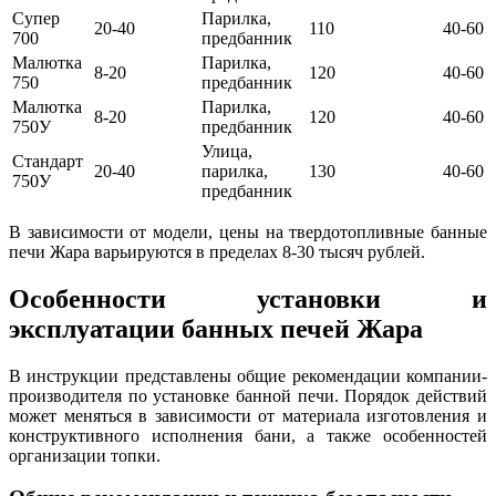
Супер
Парилка,
20-40
110
40-60
700
предбанник
Малютка
Парилка,
8-20
120
40-60
750
предбанник
Малютка
Парилка,
8-20
120
40-60
750У
предбанник
Улица,
Стандарт
20-40
парилка,
130
40-60
750У
предбанник
В зависимости от модели, цены на твердотопливные банные
печи Жара варьируются в пределах 8-30 тысяч рублей.
Особенности установки и
эксплуатации банных печей Жара
В инструкции представлены общие рекомендации компании-
производителя по установке банной печи. Порядок действий
может меняться в зависимости от материала изготовления и
конструктивного исполнения бани, а также особенностей
организации топки.