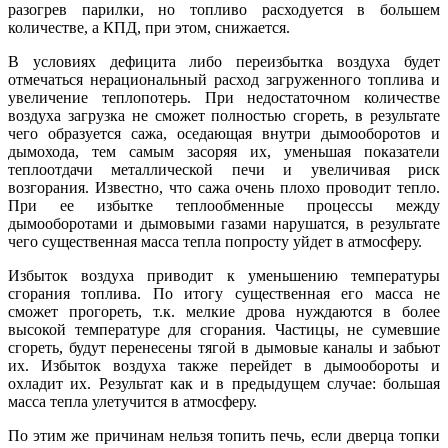
разогрев парилки, но топливо расходуется в большем
количестве, а КПД, при этом, снижается.
В условиях дефицита либо переизбытка воздуха будет
отмечаться нерациональный расход загруженного топлива и
увеличение теплопотерь. При недостаточном количестве
воздуха загрузка не сможет полностью сгореть, в результате
чего образуется сажа, оседающая внутри дымооборотов и
дымохода, тем самым засоряя их, уменьшая показатели
теплоотдачи металлической печи и увеличивая риск
возгорания. Известно, что сажа очень плохо проводит тепло.
При ее избытке теплообменные процессы между
дымооборотами и дымовыми газами нарушатся, в результате
чего существенная масса тепла попросту уйдет в атмосферу.
Избыток воздуха приводит к уменьшению температуры
сгорания топлива. По итогу существенная его масса не
сможет прогореть, т.к. мелкие дрова нуждаются в более
высокой температуре для сгорания. Частицы, не сумевшие
сгореть, будут перенесены тягой в дымовые каналы и забьют
их. Избыток воздуха также перейдет в дымообороты и
охладит их. Результат как и в предыдущем случае: большая
масса тепла улетучится в атмосферу.
По этим же причинам нельзя топить печь, если дверца топки