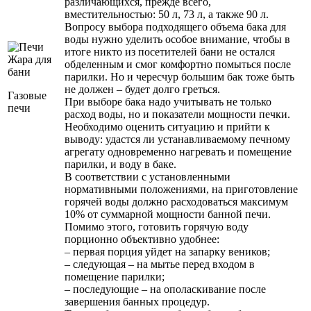
различающихся, прежде всего,
вместительностью: 50 л, 73 л, а также 90 л.
Вопросу выбора подходящего объема бака для
воды нужно уделить особое внимание, чтобы в
итоге никто из посетителей бани не остался
обделенным и смог комфортно помыться после
парилки. Но и чересчур большим бак тоже быть
не должен – будет долго греться.
Газовые
При выборе бака надо учитывать не только
печи
расход воды, но и показатели мощности печки.
Необходимо оценить ситуацию и прийти к
выводу: удастся ли устанавливаемому печному
агрегату одновременно нагревать и помещение
парилки, и воду в баке.
В соответствии с установленными
нормативными положениями, на приготовление
горячей воды должно расходоваться максимум
10% от суммарной мощности банной печи.
Помимо этого, готовить горячую воду
порционно объективно удобнее:
– первая порция уйдет на запарку веников;
– следующая – на мытье перед входом в
помещение парилки;
– последующие – на ополаскивание после
завершения банных процедур.