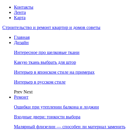
Контакты
Лента
Карта
Строительство и ремонт квартир и домов советы
Главная
Дизайн
Интересное про шелковые ткани
Какую ткань выбрать для штор
Интерьер в японском стиле на примерах
Интерьер в русском стиле
Prev
Next
Ремонт
Ошибки при утеплении балкона и лоджии
Входные двери: тонкости выбора
Малярный флизелин — способен ли материал заменить