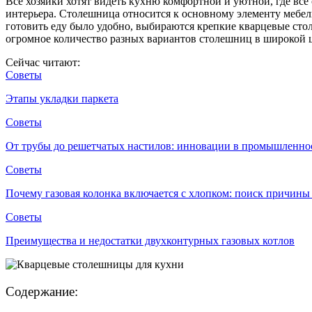
Все хозяйки хотят видеть кухню комфортной и уютной, где все
интерьера. Столешница относится к основному элементу мебели
готовить еду было удобно, выбираются крепкие кварцевые ст
огромное количество разных вариантов столешниц в широкой 
Сейчас читают:
Советы
Этапы укладки паркета
Советы
От трубы до решетчатых настилов: инновации в промышленно
Советы
Почему газовая колонка включается с хлопком: поиск причин
Советы
Преимущества и недостатки двухконтурных газовых котлов
Содержание: