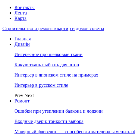
Контакты
Лента
Карта
Строительство и ремонт квартир и домов советы
Главная
Дизайн
Интересное про шелковые ткани
Какую ткань выбрать для штор
Интерьер в японском стиле на примерах
Интерьер в русском стиле
Prev
Next
Ремонт
Ошибки при утеплении балкона и лоджии
Входные двери: тонкости выбора
Малярный флизелин — способен ли материал заменить о