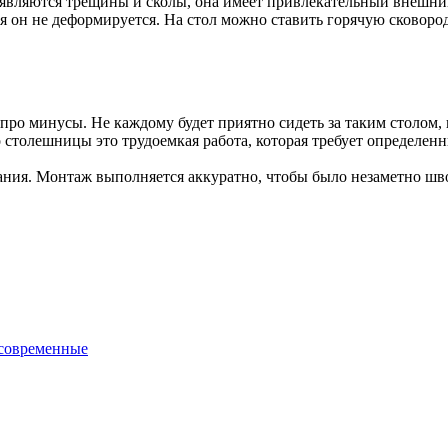
являются трещины и сколы, она имеет привлекательный внешний 
 он не деформируется. На стол можно ставить горячую сковород
ро минусы. Не каждому будет приятно сидеть за таким столом, в
столешницы это трудоемкая работа, которая требует определенн
ния. Монтаж выполняется аккуратно, чтобы было незаметно шво
 современные