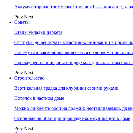
Аккумуляторные триммеры ПомещикЪ — описание, хара
Prev
Next
Советы
Этапы укладки паркета
От трубы до решетчатых настилов: инновации в промыш
Почему газовая колонка включается с хлопком: поиск п
Преимущества и недостатки двухконтурных газовых котл
Prev
Next
Строительство
Вертикальная грядка для клубники своими руками
Потолок в частном доме
Можно ли клеить обои на лоджии: неотапливаемой, диза
Основные ошибки при прокладке коммуникаций в доме
Prev
Next