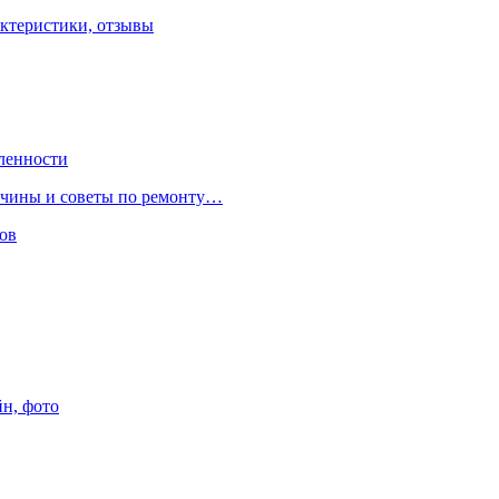
ктеристики, отзывы
ленности
ричины и советы по ремонту…
ов
йн, фото