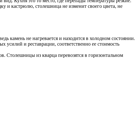
вид. Кухня это то место, где перепады температуры резкие.
ку и кастрюлю, столешница не изменит своего цвета, не
едь камень не нагревается и находится в холодном состоянии.
ых усилий и реставрации, соответственно ее стоимость
в. Столешницы из кварца перевозятся в горизонтальном