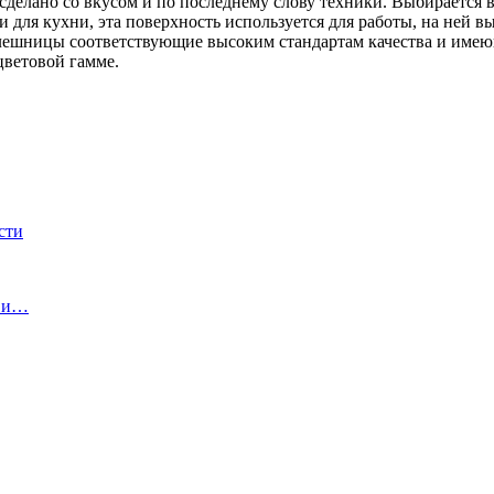
 сделано со вкусом и по последнему слову техники. Выбирается
 для кухни, эта поверхность используется для работы, на ней 
олешницы соответствующие высоким стандартам качества и име
цветовой гамме.
сти
ы и…