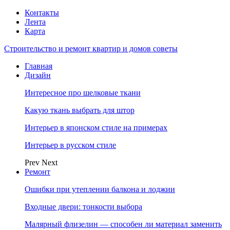
Контакты
Лента
Карта
Строительство и ремонт квартир и домов советы
Главная
Дизайн
Интересное про шелковые ткани
Какую ткань выбрать для штор
Интерьер в японском стиле на примерах
Интерьер в русском стиле
Prev
Next
Ремонт
Ошибки при утеплении балкона и лоджии
Входные двери: тонкости выбора
Малярный флизелин — способен ли материал заменить