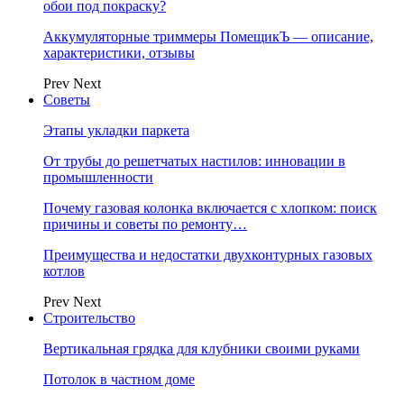
обои под покраску?
Аккумуляторные триммеры ПомещикЪ — описание,
характеристики, отзывы
Prev
Next
Советы
Этапы укладки паркета
От трубы до решетчатых настилов: инновации в
промышленности
Почему газовая колонка включается с хлопком: поиск
причины и советы по ремонту…
Преимущества и недостатки двухконтурных газовых
котлов
Prev
Next
Строительство
Вертикальная грядка для клубники своими руками
Потолок в частном доме