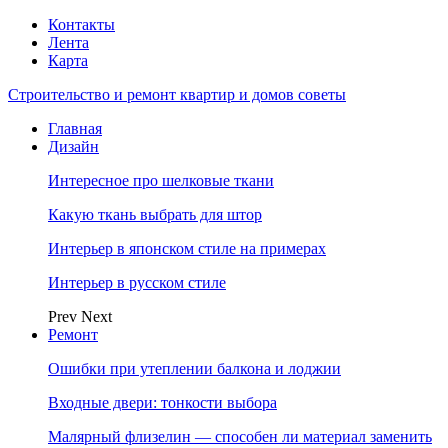
Контакты
Лента
Карта
Строительство и ремонт квартир и домов советы
Главная
Дизайн
Интересное про шелковые ткани
Какую ткань выбрать для штор
Интерьер в японском стиле на примерах
Интерьер в русском стиле
Prev
Next
Ремонт
Ошибки при утеплении балкона и лоджии
Входные двери: тонкости выбора
Малярный флизелин — способен ли материал заменить