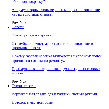
обои под покраску?
Аккумуляторные триммеры ПомещикЪ — описание,
характеристики, отзывы
Prev
Next
Советы
Этапы укладки паркета
От трубы до решетчатых настилов: инновации в
промышленности
Почему газовая колонка включается с хлопком: поиск
причины и советы по ремонту…
Преимущества и недостатки двухконтурных газовых
котлов
Prev
Next
Строительство
Вертикальная грядка для клубники своими руками
Потолок в частном доме