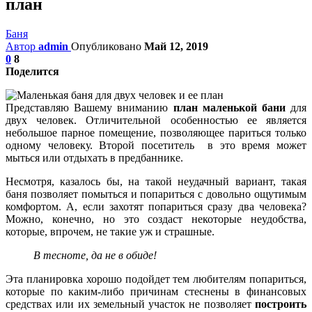
план
Баня
Автор
admin
Опубликовано
Май 12, 2019
0
8
Поделится
Представляю Вашему вниманию
план маленькой бани
для
двух человек. Отличительной особенностью ее является
небольшое парное помещение, позволяющее париться только
одному человеку. Второй посетитель в это время может
мыться или отдыхать в предбаннике.
Несмотря, казалось бы, на такой неудачный вариант, такая
баня позволяет помыться и попариться с довольно ощутимым
комфортом. А, если захотят попариться сразу два человека?
Можно, конечно, но это создаст некоторые неудобства,
которые, впрочем, не такие уж и страшные.
В тесноте, да не в обиде!
Эта планировка хорошо подойдет тем любителям попариться,
которые по каким-либо причинам стеснены в финансовых
средствах или их земельный участок не позволяет
построить